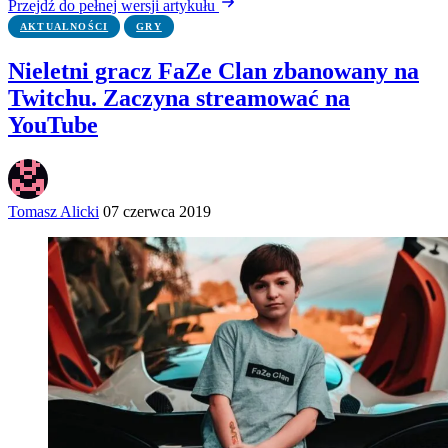
Przejdź do pełnej wersji artykułu
AKTUALNOŚCI
GRY
Nieletni gracz FaZe Clan zbanowany na
Twitchu. Zaczyna streamować na
YouTube
Tomasz Alicki
07 czerwca 2019