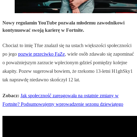
Nowy regulamin YouTube pozwala młodemu zawodnikowi
kontynuować swoją karierę w Fortnite.
Chociaż to imię Tfue znalazł się na ustach większości społeczności
po jego
pozwie przeciwko FaZe
, wiele osób zdawało się zapominać
o poważniejszym zarzucie wplecionym gdzieś pomiędzy kolejne
akapity. Pozew sugerował bowiem, że rzekomo 13-letni H1ghSky1
tak naprawdę niedawno skończył 12 lat.
Zobacz:
Jak społeczność zareagowała na ostatnie zmiany w
Fortnite? Podsumowujemy wprowadzenie sezonu dziewiątego