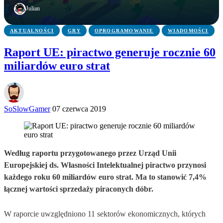
FBI zatrzymało podejrzanego
ma zniknąć po niemal 20 latach
warte nawet 60 tys. zł
Julian
AKTUALNOŚCI
GRY
OPROGRAMOWANIE
WIADOMOŚCI
Raport UE: piractwo generuje rocznie 60
miliardów euro strat
SoSlowGamer
07 czerwca 2019
Według raportu przygotowanego przez Urząd Unii
Europejskiej ds. Własności Intelektualnej piractwo przynosi
każdego roku 60 miliardów euro strat. Ma to stanowić 7,4%
łącznej wartości sprzedaży piraconych dóbr.
W raporcie uwzględniono 11 sektorów ekonomicznych, których