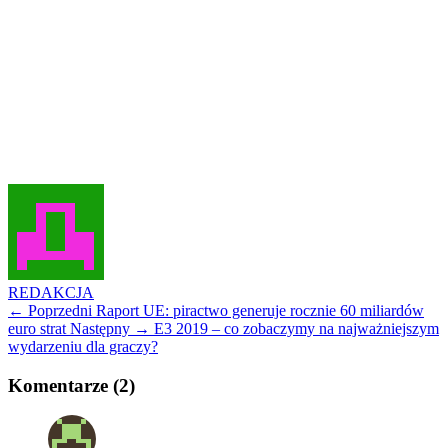
REDAKCJA
← Poprzedni
Raport UE: piractwo generuje rocznie 60 miliardów
euro strat
Następny →
E3 2019 – co zobaczymy na najważniejszym
wydarzeniu dla graczy?
Komentarze (2)