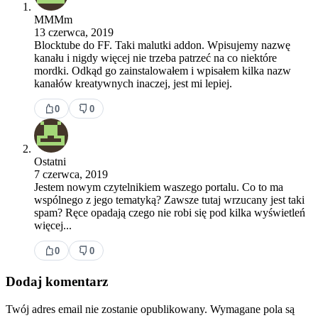
MMMm
13 czerwca, 2019
Blocktube do FF. Taki malutki addon. Wpisujemy nazwę
kanału i nigdy więcej nie trzeba patrzeć na co niektóre
mordki. Odkąd go zainstalowałem i wpisałem kilka nazw
kanałów kreatywnych inaczej, jest mi lepiej.
0
0
Ostatni
7 czerwca, 2019
Jestem nowym czytelnikiem waszego portalu. Co to ma
wspólnego z jego tematyką? Zawsze tutaj wrzucany jest taki
spam? Ręce opadają czego nie robi się pod kilka wyświetleń
więcej...
0
0
Dodaj komentarz
Twój adres email nie zostanie opublikowany.
Wymagane pola są