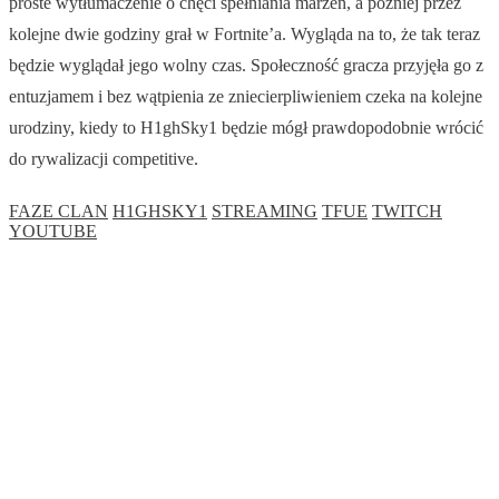
proste wytłumaczenie o chęci spełniania marzeń, a później przez
kolejne dwie godziny grał w Fortnite’a. Wygląda na to, że tak teraz
będzie wyglądał jego wolny czas. Społeczność gracza przyjęła go z
entuzjamem i bez wątpienia ze zniecierpliwieniem czeka na kolejne
urodziny, kiedy to H1ghSky1 będzie mógł prawdopodobnie wrócić
do rywalizacji competitive.
FAZE CLAN
H1GHSKY1
STREAMING
TFUE
TWITCH
YOUTUBE