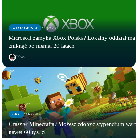
WIADOMOŚCI
20 lipca 2026
Microsoft zamyka Xbox Polska? Lokalny oddział ma
zniknąć po niemal 20 latach
Julian
GRY
13 lipca 2026
GRY
WIADOMOŚCI
GRY
Grasz w Minecrafta? Możesz zdobyć stypendium wart
Instalowali gry na Steamie, a tracili kryptowaluty.
Microsoft zamyka Xbox Polska? Lokalny oddział
Grasz w Minecrafta? Możesz zdobyć stypendium
nawet 60 tys. zł