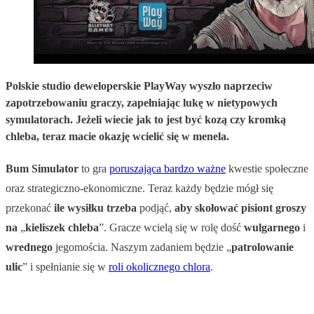
Polskie studio deweloperskie PlayWay wyszło naprzeciw
zapotrzebowaniu graczy, zapełniając lukę w nietypowych
symulatorach. Jeżeli wiecie jak to jest być kozą czy kromką
chleba, teraz macie okazję wcielić się w menela.
Bum Simulator
to gra
poruszająca bardzo ważne
kwestie społeczne
oraz strategiczno-ekonomiczne. Teraz każdy będzie mógł się
przekonać
ile
wysiłku
trzeba
podjąć,
aby
skołować
pisiont groszy
na
„
kieliszek chleba
”. Gracze wcielą się w rolę dość
wulgarnego
i
wrednego
jegomościa. Naszym zadaniem będzie „
patrolowanie
ulic
” i spełnianie się w
roli okolicznego chlora
.