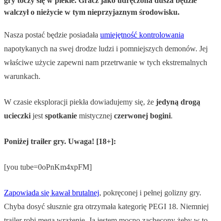
gry toczy się w piekle. Gracz jako udręczona dusza będzie
walczył o nieżycie w tym nieprzyjaznym środowisku.
Nasza postać będzie posiadała
umiejętność kontrolowania
napotykanych na swej drodze ludzi i pomniejszych demonów. Jej
właściwe użycie zapewni nam przetrwanie w tych ekstremalnych
warunkach.
W czasie eksploracji piekła dowiadujemy się, że
jedyną
drogą
ucieczki
jest
spotkanie
mistycznej
czerwonej
bogini
.
Poniżej trailer gry. Uwaga! [18+]:
[you tube=0oPnKm4xpFM]
Zapowiada się kawał brutalnej
, pokręconej i pełnej golizny gry.
Chyba dosyć słusznie gra otrzymała kategorię PEGI 18. Niemniej
trailer robi mega wrażenie. Ja jestem mocno zachęcony żeby w to