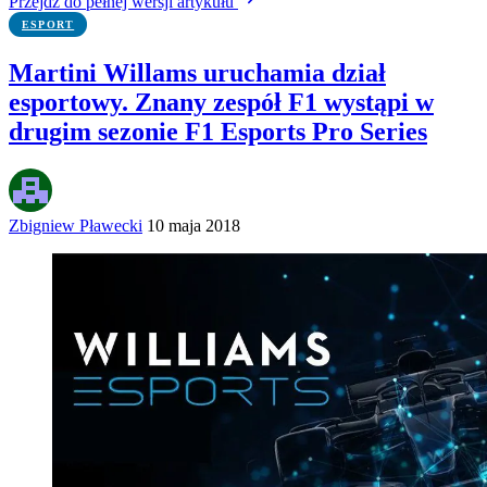
Przejdź do pełnej wersji artykułu
ESPORT
Martini Willams uruchamia dział
esportowy. Znany zespół F1 wystąpi w
drugim sezonie F1 Esports Pro Series
Zbigniew Pławecki
10 maja 2018