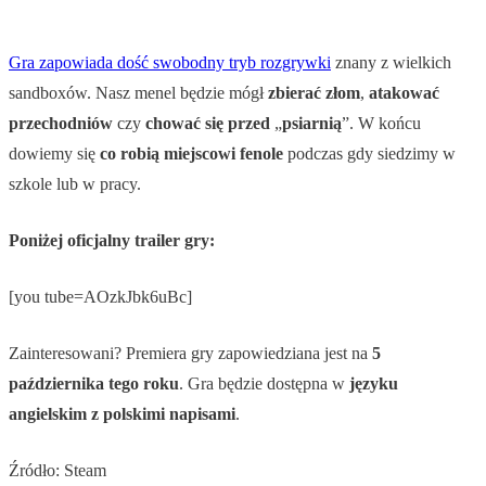
Gra zapowiada dość swobodny tryb rozgrywki
znany z wielkich
sandboxów. Nasz menel będzie mógł
zbierać złom
,
atakować
przechodniów
czy
chować
się
przed
„
psiarnią
”. W końcu
dowiemy się
co
robią
miejscowi
fenole
podczas gdy siedzimy w
szkole lub w pracy.
Poniżej oficjalny trailer gry:
[you tube=AOzkJbk6uBc]
Zainteresowani? Premiera gry zapowiedziana jest na
5
października tego roku
. Gra będzie dostępna w
języku
angielskim z polskimi napisami
.
Źródło: Steam