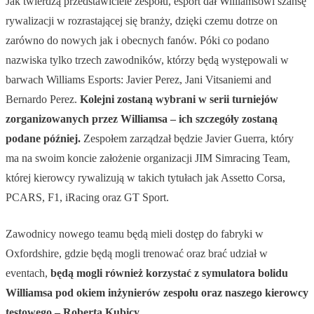
Jak twierdzą przedstawiciele zespołu, esport dał Williamsowi szansę
rywalizacji w rozrastającej się branży, dzięki czemu dotrze on
zarówno do nowych jak i obecnych fanów. Póki co podano
nazwiska tylko trzech zawodników, którzy będą występowali w
barwach Williams Esports: Javier Perez, Jani Vitsaniemi and
Bernardo Perez.
Kolejni zostaną wybrani w serii turniejów
zorganizowanych przez Williamsa – ich szczegóły zostaną
podane później.
Zespołem zarządzał będzie Javier Guerra, który
ma na swoim koncie założenie organizacji JIM Simracing Team,
której kierowcy rywalizują w takich tytułach jak Assetto Corsa,
PCARS, F1, iRacing oraz GT Sport.
Zawodnicy nowego teamu będą mieli dostęp do fabryki w
Oxfordshire, gdzie będą mogli trenować oraz brać udział w
eventach,
będą mogli również korzystać z symulatora bolidu
Williamsa pod okiem inżynierów zespołu oraz naszego kierowcy
testowego – Roberta Kubicy.