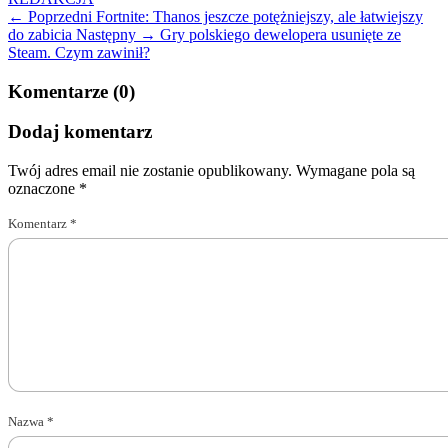
← Poprzedni
Fortnite: Thanos jeszcze potężniejszy, ale łatwiejszy
do zabicia
Następny →
Gry polskiego dewelopera usunięte ze
Steam. Czym zawinił?
Komentarze (0)
Dodaj komentarz
Twój adres email nie zostanie opublikowany.
Wymagane pola są
oznaczone
*
Komentarz
*
Nazwa
*