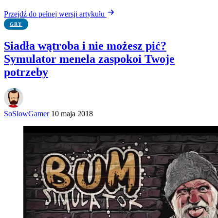
Przejdź do pełnej wersji artykułu
GRY
Siadła wątroba i nie możesz pić?
Symulator menela zaspokoi Twoje
potrzeby
SoSlowGamer
10 maja 2018