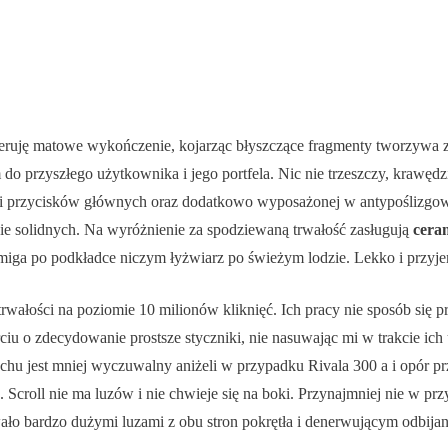
eferuję matowe wykończenie, kojarząc błyszczące fragmenty tworzywa z 
o przyszłego użytkownika i jego portfela. Nic nie trzeszczy, krawęd
i przycisków głównych oraz dodatkowo wyposażonej w antypoślizgową 
ie solidnych. Na wyróżnienie za spodziewaną trwałość zasługują
ceram
miga po podkładce niczym łyżwiarz po świeżym lodzie. Lekko i przyje
trwałości na poziomie 10 milionów kliknięć. Ich pracy nie sposób się p
ciu o zdecydowanie prostsze styczniki, nie nasuwając mi w trakcie ich
chu jest mniej wyczuwalny aniżeli w przypadku Rivala 300 a i opór przy 
croll nie ma luzów i nie chwieje się na boki. Przynajmniej nie w przy
ło bardzo dużymi luzami z obu stron pokrętła i denerwującym odbijan