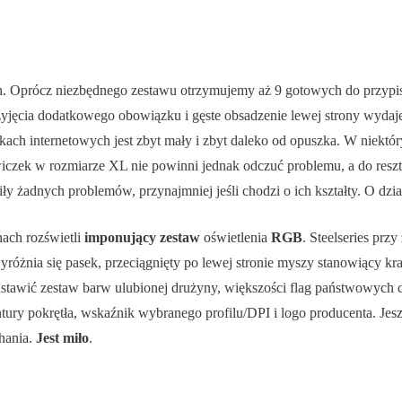
. Oprócz niezbędnego zestawu otrzymujemy aż 9 gotowych do przypisan
jęcia dodatkowego obowiązku i gęste obsadzenie lewej strony wydaje 
arkach internetowych jest zbyt mały i zbyt daleko od opuszka. W niek
wiczek w rozmiarze XL nie powinni jednak odczuć problemu, a do resz
y żadnych problemów, przynajmniej jeśli chodzi o ich kształty. O dzi
ach rozświetli
imponujący zestaw
oświetlenia
RGB
. Steelseries prz
wyróżnia się pasek, przeciągnięty po lewej stronie myszy stanowiący 
stawić zestaw barw ulubionej drużyny, większości flag państwowych cz
ontury pokrętła, wskaźnik wybranego profilu/DPI i logo producenta. J
hania.
Jest miło
.