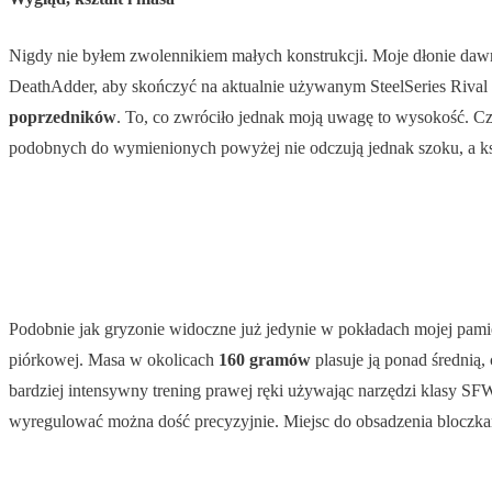
Nigdy nie byłem zwolennikiem małych konstrukcji. Moje dłonie daw
DeathAdder, aby skończyć na aktualnie używanym SteelSeries Rival 
poprzedników
. To, co zwróciło jednak moją uwagę to wysokość. C
podobnych do wymienionych powyżej nie odczują jednak szoku, a ksz
Podobnie jak gryzonie widoczne już jedynie w pokładach mojej pami
piórkowej. Masa w okolicach
160 gramów
plasuje ją ponad średnią
bardziej intensywny trening prawej ręki używając narzędzi klasy S
wyregulować można dość precyzyjnie. Miejsc do obsadzenia bloczkami o