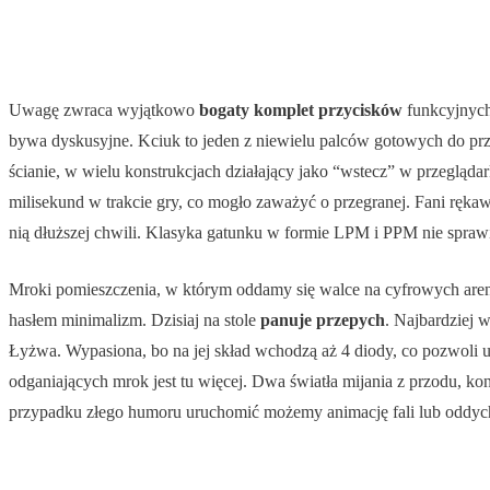
Uwagę zwraca wyjątkowo
bogaty komplet przycisków
funkcyjnych
bywa dyskusyjne. Kciuk to jeden z niewielu palców gotowych do przy
ścianie, w wielu konstrukcjach działający jako “wstecz” w przegląd
milisekund w trakcie gry, co mogło zaważyć o przegranej. Fani ręka
nią dłuższej chwili. Klasyka gatunku w formie LPM i PPM nie sprawił
Mroki pomieszczenia, w którym oddamy się walce na cyfrowych aren
hasłem minimalizm. Dzisiaj na stole
panuje przepych
. Najbardziej 
Łyżwa. Wypasiona, bo na jej skład wchodzą aż 4 diody, co pozwoli u
odganiających mrok jest tu więcej. Dwa światła mijania z przodu, k
przypadku złego humoru uruchomić możemy animację fali lub oddyc