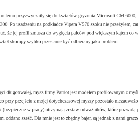
no temu przyzwyczaiły się do kształtów gryzonia Microsoft CM 6000, 
300. Po usadzeniu na podkładce Vipera V570 szoku nie przeżyłem, zar
zuć, że jej profil zmusza do wygięcia palców pod większym kątem co 
tałt skorupy szybko przestanie być odbierany jako problem.
ęci długotrwałej, mysz firmy Patriot jest modelem profilowanym z my
, co przy przejściu z mojej dotychczasowej myszy pozostało niezauważ
FW (bezpieczne w pracy) otrzymają zestaw odważników, które pozwolą
ddano sześć. Dla mnie jest to zbędny bajer, są jednak z nami gracze, k