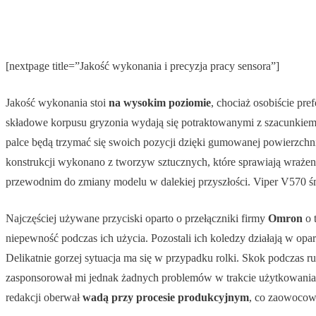
[nextpage title=”Jakość wykonania i precyzja pracy sensora”]
Jakość wykonania stoi
na wysokim poziomie
, chociaż osobiście pr
składowe korpusu gryzonia wydają się potraktowanymi z szacunkiem d
palce będą trzymać się swoich pozycji dzięki gumowanej powierzchn
konstrukcji wykonano z tworzyw sztucznych, które sprawiają wrażen
przewodnim do zmiany modelu w dalekiej przyszłości. Viper V570 ś
Najczęściej używane przyciski oparto o przełączniki firmy
Omron
o 
niepewność podczas ich użycia. Pozostali ich koledzy działają w opar
Delikatnie gorzej sytuacja ma się w przypadku rolki. Skok podczas ru
zasponsorował mi jednak żadnych problemów w trakcie użytkowania. S
redakcji oberwał
wadą przy procesie produkcyjnym
, co zaowocowa