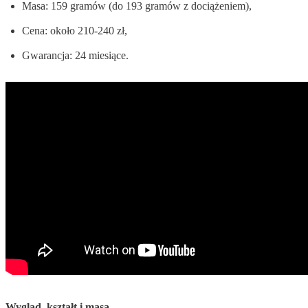
Masa: 159 gramów (do 193 gramów z dociążeniem),
Cena: około 210-240 zł,
Gwarancja: 24 miesiące.
Wygląd, kształt i masa