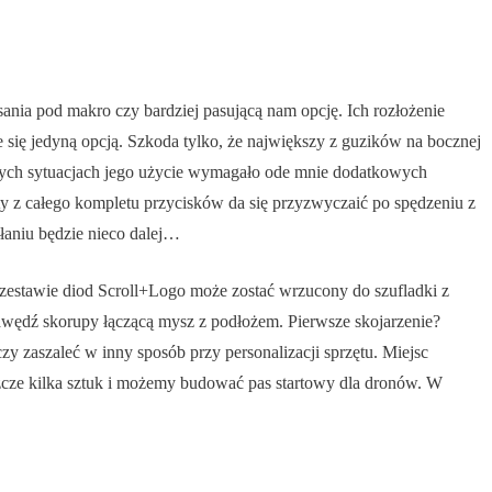
ia pod makro czy bardziej pasującą nam opcję. Ich rozłożenie
się jedyną opcją. Szkoda tylko, że największy z guzików na bocznej
tórych sytuacjach jego użycie wymagało ode mnie dodatkowych
ty z całego kompletu przycisków da się przyzwyczaić po spędzeniu z
ałaniu będzie nieco dalej…
y zestawie diod Scroll+Logo może zostać wrzucony do szufladki z
krawędź skorupy łączącą mysz z podłożem. Pierwsze skojarzenie?
y zaszaleć w inny sposób przy personalizacji sprzętu. Miejsc
eszcze kilka sztuk i możemy budować pas startowy dla dronów. W