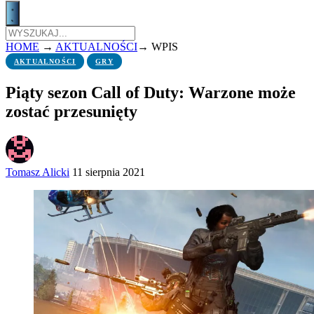
HOME
→
AKTUALNOŚCI
→
WPIS
AKTUALNOŚCI
GRY
Piąty sezon Call of Duty: Warzone może
zostać przesunięty
Tomasz Alicki
11 sierpnia 2021