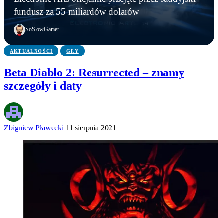
Statystyki Capcomu przywracają wiarę w młode
Steam ma nowego króla. Counter-Strike 2 został
Electronic Arts oficjalnie przejęte przez saudyjski
fundusz za 55 miliardów dolarów
pokolenie
wyprzedzony
fundusz za 55 miliardów dolarów
SoSlowGamer
AKTUALNOŚCI
GRY
Beta Diablo 2: Resurrected – znamy
szczegóły i daty
Zbigniew Pławecki
11 sierpnia 2021