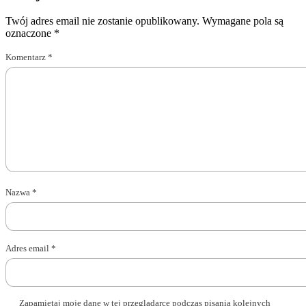
Twój adres email nie zostanie opublikowany.
Wymagane pola są
oznaczone
*
Komentarz
*
Nazwa
*
Adres email
*
Zapamiętaj moje dane w tej przeglądarce podczas pisania kolejnych