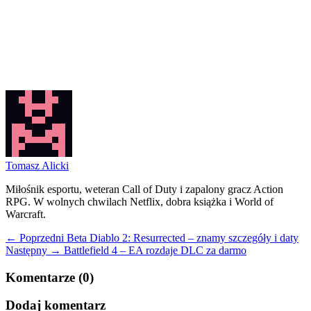
Tomasz Alicki
Miłośnik esportu, weteran Call of Duty i zapalony gracz Action
RPG. W wolnych chwilach Netflix, dobra książka i World of
Warcraft.
← Poprzedni
Beta Diablo 2: Resurrected – znamy szczegóły i daty
Następny →
Battlefield 4 – EA rozdaje DLC za darmo
Komentarze (0)
Dodaj komentarz