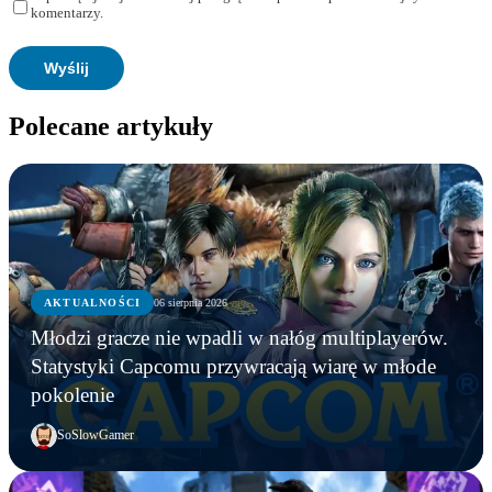
komentarzy.
Polecane artykuły
AKTUALNOŚCI
06 sierpnia 2026
Młodzi gracze nie wpadli w nałóg multiplayerów.
Statystyki Capcomu przywracają wiarę w młode
pokolenie
SoSlowGamer