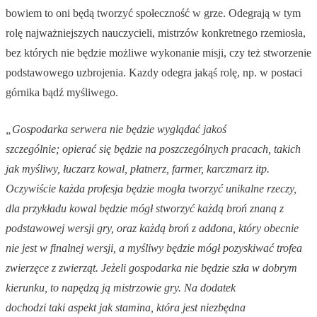
bowiem to oni będą tworzyć społeczność w grze. Odegrają w tym
rolę najważniejszych nauczycieli, mistrzów konkretnego rzemiosła,
bez których nie będzie możliwe wykonanie misji, czy też stworzenie
podstawowego uzbrojenia. Kazdy odegra jakąś rolę, np. w postaci
górnika bądź myśliwego.
„Gospodarka serwera nie będzie wyglądać jakoś
szczególnie; opierać się będzie na poszczególnych pracach, takich
jak myśliwy, łuczarz kowal, płatnerz, farmer, karczmarz itp.
Oczywiście każda profesja będzie mogła tworzyć unikalne rzeczy,
dla przykładu kowal będzie mógł stworzyć każdą broń znaną z
podstawowej wersji gry, oraz każdą broń z addona, który obecnie
nie jest w finalnej wersji, a myśliwy będzie mógł pozyskiwać trofea
zwierzęce z zwierząt. Jeżeli gospodarka nie będzie szła w dobrym
kierunku, to napędzą ją mistrzowie gry. Na dodatek
dochodzi taki aspekt jak stamina, która jest niezbędna