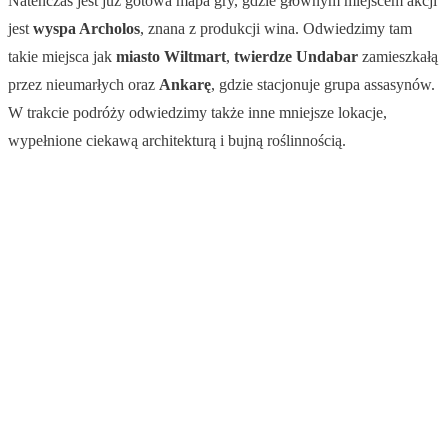
Natenczas jest już gotowa mapa gry, gdzie głównym miejscem akcji
jest
wyspa Archolos
, znana z produkcji wina. Odwiedzimy tam
takie miejsca jak
miasto Wiltmart
,
twierdze Undabar
zamieszkałą
przez nieumarłych oraz
Ankarę
, gdzie stacjonuje grupa assasynów.
W trakcie podróży odwiedzimy także inne mniejsze lokacje,
wypełnione ciekawą architekturą i bujną roślinnością.