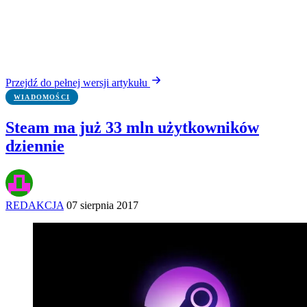
Przejdź do pełnej wersji artykułu
WIADOMOŚCI
Steam ma już 33 mln użytkowników
dziennie
REDAKCJA
07 sierpnia 2017