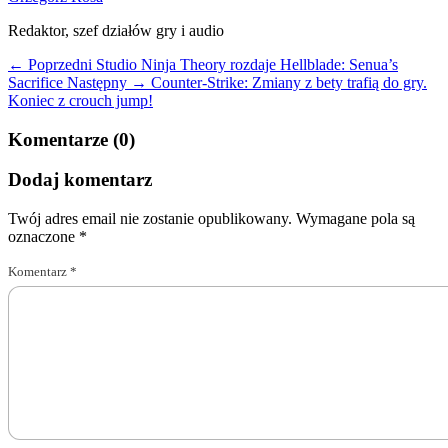
Redaktor, szef działów gry i audio
← Poprzedni
Studio Ninja Theory rozdaje Hellblade: Senua’s
Sacrifice
Następny →
Counter-Strike: Zmiany z bety trafią do gry.
Koniec z crouch jump!
Komentarze (0)
Dodaj komentarz
Twój adres email nie zostanie opublikowany.
Wymagane pola są
oznaczone
*
Komentarz
*