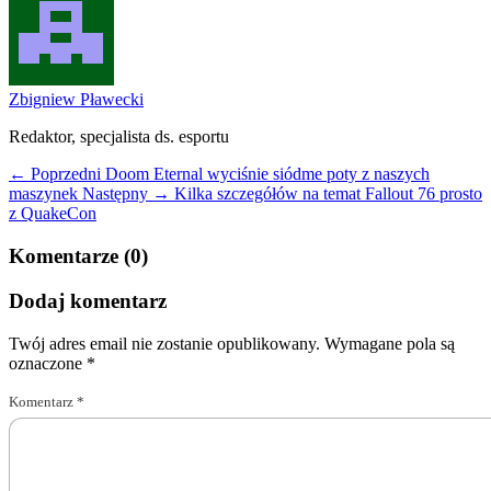
Zbigniew Pławecki
Redaktor, specjalista ds. esportu
← Poprzedni
Doom Eternal wyciśnie siódme poty z naszych
maszynek
Następny →
Kilka szczegółów na temat Fallout 76 prosto
z QuakeCon
Komentarze (0)
Dodaj komentarz
Twój adres email nie zostanie opublikowany.
Wymagane pola są
oznaczone
*
Komentarz
*