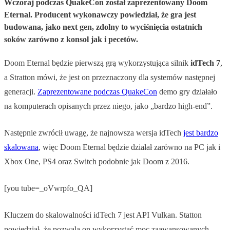
Wczoraj podczas QuakeCon został zaprezentowany Doom
Eternal. Producent wykonawczy powiedział, że gra jest
budowana, jako next gen, zdolny to wyciśnięcia ostatnich
soków zarówno z konsol jak i pecetów.
Doom Eternal będzie pierwszą grą wykorzystująca silnik
idTech 7
,
a Stratton mówi, że jest on przeznaczony dla systemów następnej
generacji.
Zaprezentowane podczas QuakeCon
demo gry działało
na komputerach opisanych przez niego, jako „bardzo high-end”.
Następnie zwrócił uwagę, że najnowsza wersja idTech
jest bardzo
skalowana
, więc Doom Eternal będzie działał zarówno na PC jak i
Xbox One, PS4 oraz Switch podobnie jak Doom z 2016.
[you tube=_oVwrpfo_QA]
Kluczem do skalowalności idTech 7 jest API Vulkan. Statton
powiedział, że pozwala on wykorzystać moc zaawansowanych