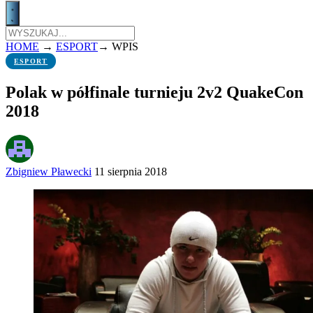
HOME
→
ESPORT
→
WPIS
ESPORT
Polak w półfinale turnieju 2v2 QuakeCon
2018
Zbigniew Pławecki
11 sierpnia 2018