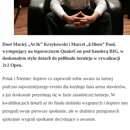
Duet Maciej „Av3k” Krzykowski i Marcel „k1llsen” Paul,
występujący na tegorocznym QuakeCon pod banderą BIG, w
doskonałym stylu dotarli do półfinału turnieju w rywalizacji
2v2 Open.
Polak i Niemiec dopiero co zapewnili sobie awans na turniej
podczas najważniejszego eventu dla każdego fana arena shooterów,
a już doskonale prezentują się w fazie zasadniczej turnieju. W
kwalifikacjach dotarli aż do finału drabinki wygranych i dopiero tam
przegrali swoje pierwsze spotkanie, ale w drabince przegranych
spokojnie wygrali spotkanie decydujące o awansie.