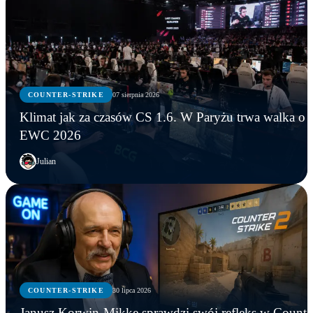
COUNTER-STRIKE
07 sierpnia 2026
Klimat jak za czasów CS 1.6. W Paryżu trwa walka o
EWC 2026
Julian
COUNTER-STRIKE
30 lipca 2026
Janusz Korwin-Mikke sprawdzi swój refleks w Counte