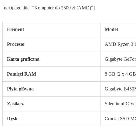
[nextpage title=”Komputer do 2500 zł (AMD)”]
Element
Model
Procesor
AMD Ryzen 3 
Karta graficzna
Gigabyte GeFo
Pamięci RAM
8 GB (2 x 4 GB
Płyta główna
Gigabyte B45
Zasilacz
SilentiumPC Ve
Dysk
Crucial SSD M