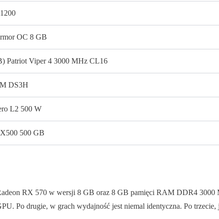
1200
rmor OC 8 GB
B) Patriot Viper 4 3000 MHz CL16
50M DS3H
ero L2 500 W
MX500 500 GB
0, Radeon RX 570 w wersji 8 GB oraz 8 GB pamięci RAM DDR4 3000 MH
U. Po drugie, w grach wydajność jest niemal identyczna. Po trzecie, j