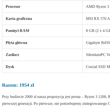
Procesor
AMD Ryzen 3 
Karta graficzna
MSI RX 570 A
Pamięci RAM
8 GB (2 x 4 G
Płyta główna
Gigabyte B4
Zasilacz
SilentiumPC V
Dysk
Crucial SSD 
Razem: 1954 zł
Przy budżecie 2000 zł nasza propozycja jest prosta – Ryzen 3 120
pierwszej generacji. Po pierwsze, nie potrzebujemy zintegrowanego GP