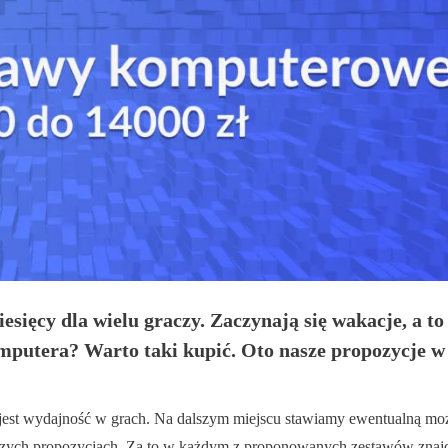
ięcy dla wielu graczy. Zaczynają się wakacje, a to 
putera? Warto taki kupić. Oto nasze propozycje w b
etem jest wydajność w grach. Na dalszym miejscu stawiamy ewentualną 
szych propozycjach. Za to w każdym z proponowanych zestawów znaj