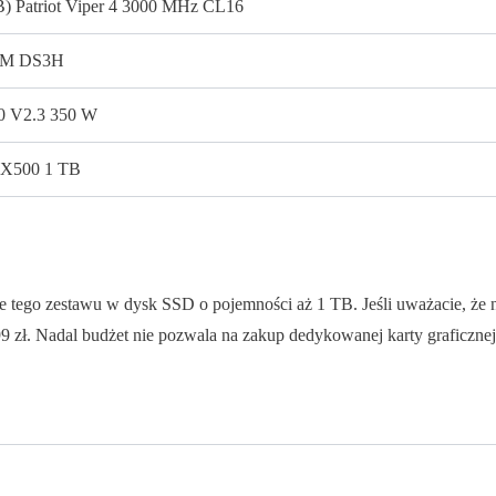
B) Patriot Viper 4 3000 MHz CL16
50M DS3H
0 V2.3 350 W
MX500 1 TB
 tego zestawu w dysk SSD o pojemności aż 1 TB. Jeśli uważacie, że 
9 zł. Nadal budżet nie pozwala na zakup dedykowanej karty graficznej