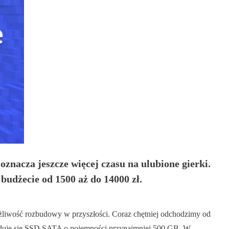
oznacza jeszcze więcej czasu na ulubione gierki.
udżecie od 1500 aż do 14000 zł.
możliwość rozbudowy w przyszłości. Coraz chętniej odchodzimy od
duje się SSD SATA o pojemności przynajmniej 500 GB. W