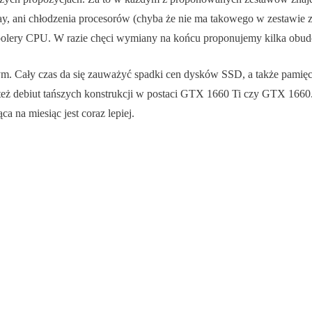
, ani chłodzenia procesorów (chyba że nie ma takowego w zestawie z
e coolery CPU. W razie chęci wymiany na końcu proponujemy kilka obu
ym. Cały czas da się zauważyć spadki cen dysków SSD, a także pamięc
 też debiut tańszych konstrukcji w postaci GTX 1660 Ti czy GTX 1660. 
 na miesiąc jest coraz lepiej.