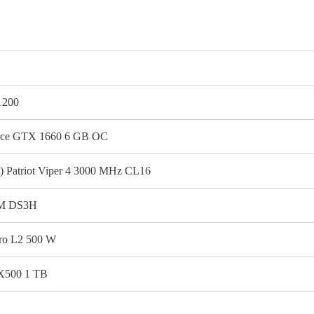
1200
rce GTX 1660 6 GB OC
) Patriot Viper 4 3000 MHz CL16
0M DS3H
ro L2 500 W
X500 1 TB