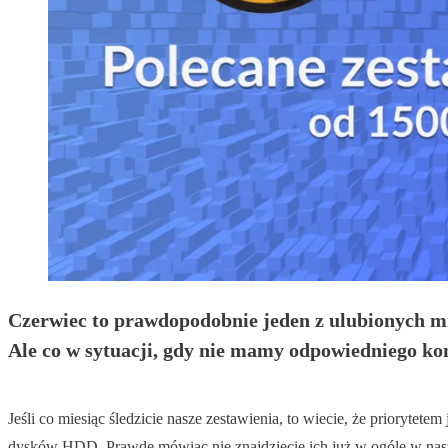
Czerwiec to prawdopodobnie jeden z ulubionych mies
Ale co w sytuacji, gdy nie mamy odpowiedniego kom
Jeśli co miesiąc śledzicie nasze zestawienia, to wiecie, że prioryt
dysków HDD. Prawdę mówiąc nie znajdziecie ich już w ogóle w na