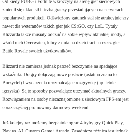
Od kiedy PUBG i Fortnite wkroczyły na arenę gier sieciowych
zmienił się układ sił i liczba graczy przesiadujących na serwerach
popularnych produkcji. Odświeżony gatunek stał się atrakcyjniejszy
nawet dla weteranów takich gier jak CS:GO, czy LoL. Tytuły
Blizzarda także musiały odczuć na sobie wpływ aktualnej mody, a
wśród nich Overwatch, który z dnia na dzień traci na rzecz gier
Battle Royale swoich użytkowników.
Blizzard nie zamierza jednak patrzeć bezczynnie na spadające
wskaźniki. Do gry dołączają nowe postacie (ostatnia znana to
Burzyciel) i wydarzenia urozmaicające rozgrywkę (np. letnie
igrzyska). Są to sposoby pozwalające utrzymać aktualnych graczy.
Rozwiązaniem na osoby niezaznajomione z sieciowym FPS-em jest
coraz częściej promowany darmowy weekend.
Już kolejny raz możemy bezpłatnie ograć 4 tryby gry Quick Play,
Play vs. AI, Custom Game i Arcade. Zasadniczą różnicą jest jednak