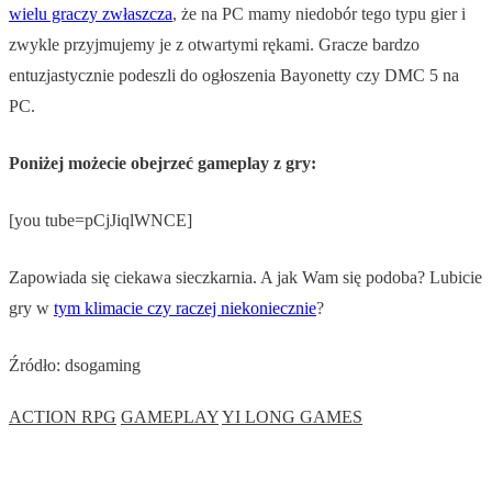
wielu graczy zwłaszcza
, że na PC mamy niedobór tego typu gier i
zwykle przyjmujemy je z otwartymi rękami. Gracze bardzo
entuzjastycznie podeszli do ogłoszenia Bayonetty czy DMC 5 na
PC.
Poniżej możecie obejrzeć gameplay z gry:
[you tube=pCjJiqlWNCE]
Zapowiada się ciekawa sieczkarnia. A jak Wam się podoba? Lubicie
gry w
tym klimacie czy raczej niekoniecznie
?
Źródło: dsogaming
ACTION RPG
GAMEPLAY
YI LONG GAMES