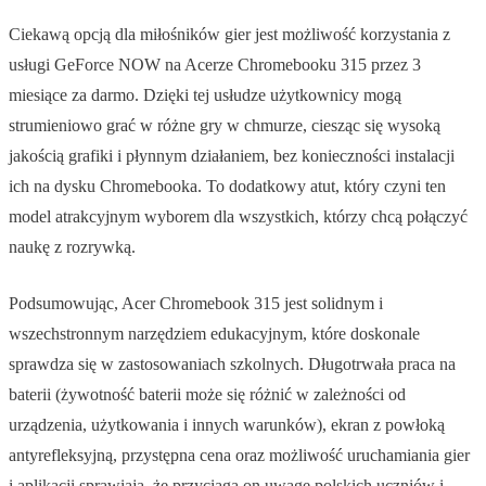
Ciekawą opcją dla miłośników gier jest możliwość korzystania z
usługi GeForce NOW na Acerze Chromebooku 315 przez 3
miesiące za darmo. Dzięki tej usłudze użytkownicy mogą
strumieniowo grać w różne gry w chmurze, ciesząc się wysoką
jakością grafiki i płynnym działaniem, bez konieczności instalacji
ich na dysku Chromebooka. To dodatkowy atut, który czyni ten
model atrakcyjnym wyborem dla wszystkich, którzy chcą połączyć
naukę z rozrywką.
Podsumowując, Acer Chromebook 315 jest solidnym i
wszechstronnym narzędziem edukacyjnym, które doskonale
sprawdza się w zastosowaniach szkolnych. Długotrwała praca na
baterii (żywotność baterii może się różnić w zależności od
urządzenia, użytkowania i innych warunków), ekran z powłoką
antyrefleksyjną, przystępna cena oraz możliwość uruchamiania gier
i aplikacji sprawiają, że przyciąga on uwagę polskich uczniów i