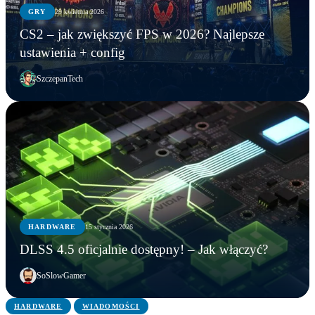
GRY
29 kwietnia 2026
CS2 – jak zwiększyć FPS w 2026? Najlepsze
ustawienia + config
SzczepanTech
GRY
HARDWARE
15 stycznia 2026
HARDWARE
HARDWARE
CS2 – jak zwiększyć FPS w 2026? Najlepsze
DLSS 4.5 oficjalnie dostępny! – Jak włączyć?
Zbuduj swój własny Steam Machine
ustawienia + config
DLSS 4.5 oficjalnie dostępny! – Jak włączyć?
SoSlowGamer
HARDWARE
WIADOMOŚCI