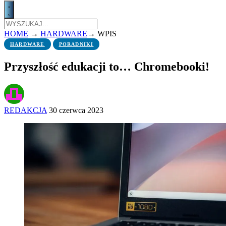
HOME
→
HARDWARE
→
WPIS
HARDWARE
PORADNIKI
Przyszłość edukacji to… Chromebooki!
REDAKCJA
30 czerwca 2023