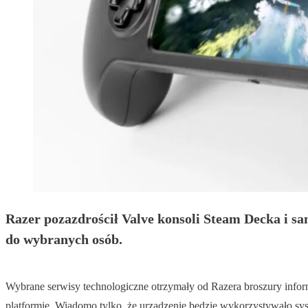
Razer pozazdrościł Valve konsoli Steam Decka i s
do wybranych osób.
Wybrane serwisy technologiczne otrzymały od Razera broszury infor
platformie. Wiadomo tylko, że urządzenie będzie wykorzystywało s