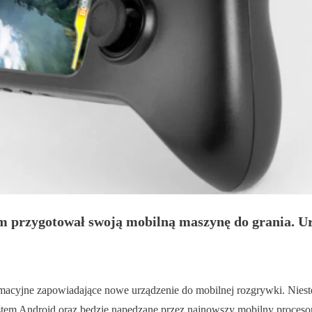
am przygotował swoją mobilną maszynę do grania. U
macyjne zapowiadające nowe urządzenie do mobilnej rozgrywki. Nieste
ystem Android oraz będzie napędzane przez najnowszy mobilny proces