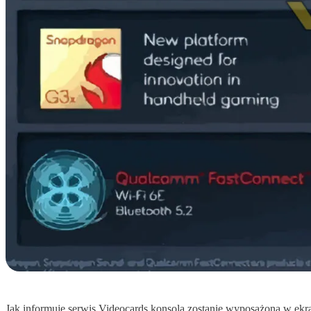
Jak informuje serwis Videocards konsola zostanie wyposażona w ekr