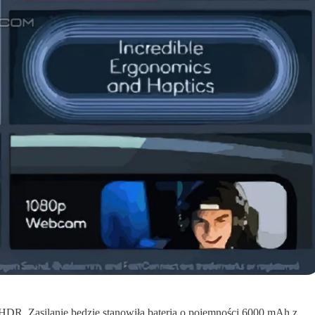
HDR. Zasilanie będzie stanowiła bateria o pojemności 6000 mAh z