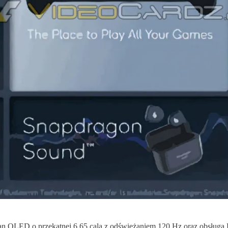
an OLED o przekątnej 6,65 cala z odświeżaniem 120 Hz oraz obsługą 