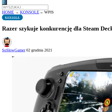
HOME
→
KONSOLE
→
WPIS
KONSOLE
Razer szykuje konkurencję dla Steam Dec
SoSlowGamer
02 grudnia 2021