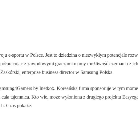
ju e-sportu w Polsce. Jest to dziedzina o niezwykłym potencjale rozw
spółpracując z zawodowymi graczami mamy możliwość czerpania z ich 
askórski, enterprise business director w Samsung Polska.
ę Samsung4Gamers by Inetkox. Koreańska firma sponsoruje w tym momen
ała tajemnica. Kto wie, może wyłoniona z drugiego projektu Easyego
ch. Czas pokaże.