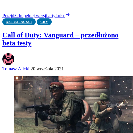
Przejdź do pełnej wersji artykułu
AKTUALNOŚCI
GRY
Call of Duty: Vanguard – przedłużono
beta testy
Tomasz Alicki
20 września 2021