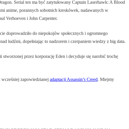
 Dragon. Serial ten ma być zatytułowany Captain Laserhawk: A Blood
imatami anime, porannych sobotnich kreskówek, nadawanych w
aul Verhoeven i John Carpenter.
wiście doprowadziło do niepokojów społecznych i ogromnego
ad ludźmi, dopełniając to nadzorem i czerpaniem wiedzy z big data.
ii stworzonej przez korporację Eden i decyduje się narobić trochę
t wcześniej zapowiedzianej
adaptacji Assassin’s Creed
. Miejmy