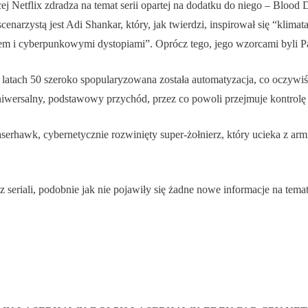
ej Netflix zdradza na temat serii opartej na dodatku do niego – Blood
cenarzystą jest Adi Shankar, który, jak twierdzi, inspirował się “kl
giem i cyberpunkowymi dystopiami”. Oprócz tego, jego wzorcami byli P
 w latach 50 szeroko spopularyzowana została automatyzacja, co oczy
wersalny, podstawowy przychód, przez co powoli przejmuje kontrolę n
aserhawk, cybernetycznie rozwinięty super-żołnierz, który ucieka z arm
seriali, podobnie jak nie pojawiły się żadne nowe informacje na tema