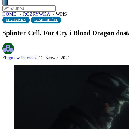
HOME
→
ROZRYWKA
→
WPIS
ROZRYWKA
WIADOMOŚCI
Splinter Cell, Far Cry i Blood Dragon dost
Zbigniew Pławecki
12 czerwca 2021