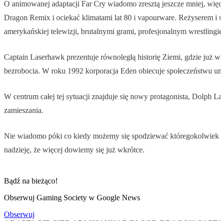
O animowanej adaptacji Far Cry wiadomo zresztą jeszcze mniej, więc
Dragon Remix i ociekać klimatami lat 80 i vapourware. Reżyserem i s
amerykańskiej telewizji, brutalnymi grami, profesjonalnym wrestlin
Captain Laserhawk prezentuje równoległą historię Ziemi, gdzie już
bezrobocia. W roku 1992 korporacja Eden obiecuje społeczeństwu uni
W centrum całej tej sytuacji znajduje się nowy protagonista, Dolph L
zamieszania.
Nie wiadomo póki co kiedy możemy się spodziewać któregokolwiek z 
nadzieję, że więcej dowiemy się już wkrótce.
Bądź na bieżąco!
Obserwuj Gaming Society w Google News
Obserwuj