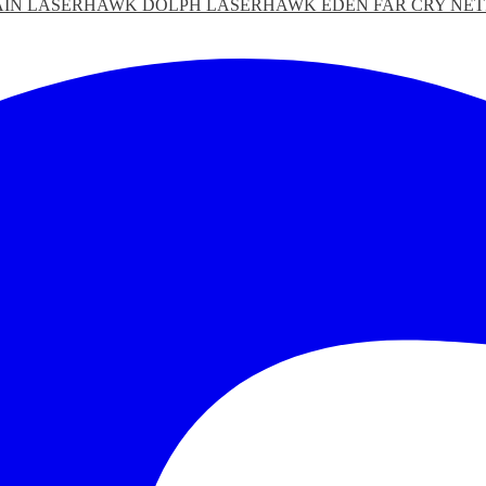
AIN LASERHAWK
DOLPH LASERHAWK
EDEN
FAR CRY
NET