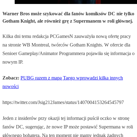
Warner Bros może szykować dla fanów komiksów DC nie tylko
Gotham Knight, ale również grę z Supermanem w roli głównej.
Kilka dni temu redakcja PCGamesN zauważyła nową ofertę pracy
na stronie WB Montreal, twórców Gotham Knights. W ofercie dla
Senioer Gameplay/Animator Programmera pojawiła się informacja o
nowym IP.
Zobacz:
PUBG razem z mapą Taego wprowadzi kilka innych
nowości
https://twitter.com/Jsig212James/status/1407004153264545797
Jeden z insiderów przy okazji tej informacji puścił oczko w stronę
fanów DC, sugerując, że nowe IP może postawić Supermana w roli
głównego bohatera. Na ten moment nie mamy jednak żadnych