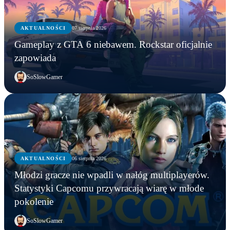
AKTUALNOŚCI
07 sierpnia 2026
Gameplay z GTA 6 niebawem. Rockstar oficjalnie
zapowiada
SoSlowGamer
AKTUALNOŚCI
06 sierpnia 2026
AKTUALNOŚCI
Młodzi gracze nie wpadli w nałóg multiplayerów.
AKTUALNOŚCI
AKTUALNOŚCI
Młodzi gracze nie wpadli w nałóg multiplayerów.
Statystyki Capcomu przywracają wiarę w młode
WWE chce zastrzec znak towarowy „Vice City”.
Gameplay z GTA 6 niebawem. Rockstar oficjalnie
Statystyki Capcomu przywracają wiarę w młode
pokolenie
Przypadek?
zapowiada
pokolenie
SoSlowGamer