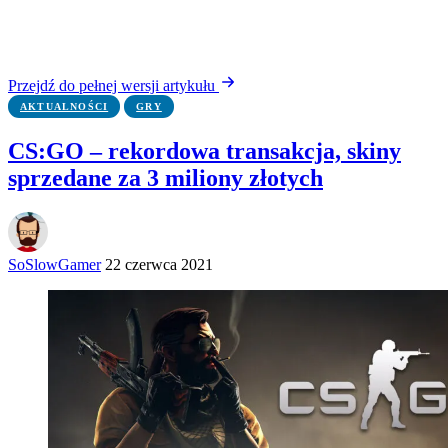
Przejdź do pełnej wersji artykułu
AKTUALNOŚCI
GRY
CS:GO – rekordowa transakcja, skiny
sprzedane za 3 miliony złotych
SoSlowGamer
22 czerwca 2021