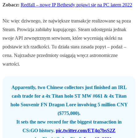
Zobacz:
Redfall – nowe IP Bethesdy pojawi się na PC latem 2022
Nic więc dziwnego, że największe transakcje realizowane są poza
Steam. Prowizja zabiłaby kupującego. Steam udostępnia jednak
swoje API zewnętrznym serwisom, które wyceniają skórki na
podstawie ich rzadkości. Tu działa stara zasada popyt – podaż –
cena. Najrzadsze przedmioty osiągają wręcz astronomiczne
wartości.
Apparently, two Chinese collectors just finished an IRL
cash trade for a 4x Titan holo ST MW #661 & 4x Titan
holo Souvenir FN Dragon Lore involving 5 million CNY
($775,000).
It sets the new record for the biggest transaction in
CS:GO history.
pic.twitter.com/ET4q7bsS2Z