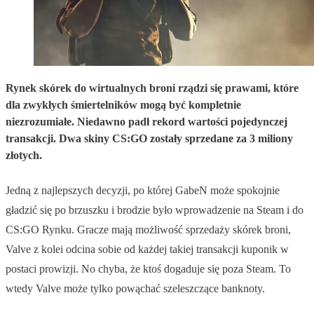
Rynek skórek do wirtualnych broni rządzi się prawami, które
dla zwykłych śmiertelników mogą być kompletnie
niezrozumiałe. Niedawno padł rekord wartości pojedynczej
transakcji. Dwa skiny CS:GO zostały sprzedane za 3 miliony
złotych.
Jedną z najlepszych decyzji, po której GabeN może spokojnie
gładzić się po brzuszku i brodzie było wprowadzenie na Steam i do
CS:GO Rynku. Gracze mają możliwość sprzedaży skórek broni,
Valve z kolei odcina sobie od każdej takiej transakcji kuponik w
postaci prowizji. No chyba, że ktoś dogaduje się poza Steam. To
wtedy Valve może tylko powąchać szeleszczące banknoty.