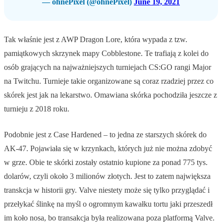
— ohnePixel (@ohnePixel)
June 19, 2021
Tak właśnie jest z AWP Dragon Lore, która wypada z tzw.
pamiątkowych skrzynek mapy Cobblestone. Te trafiają z kolei do
osób grających na najważniejszych turniejach CS:GO rangi Major
na Twitchu. Turnieje takie organizowane są coraz rzadziej przez co
skórek jest jak na lekarstwo. Omawiana skórka pochodziła jeszcze z
turnieju z 2018 roku.
Podobnie jest z Case Hardened – to jedna ze starszych skórek do
AK-47. Pojawiała się w krzynkach, których już nie można zdobyć
w grze. Obie te skórki zostały ostatnio kupione za ponad 775 tys.
dolarów, czyli około 3 milionów złotych. Jest to zatem największa
transkcja w historii gry. Valve niestety może się tylko przyglądać i
przełykać ślinkę na myśl o ogromnym kawałku tortu jaki przeszedł
im koło nosa, bo transakcja była realizowana poza platformą Valve.