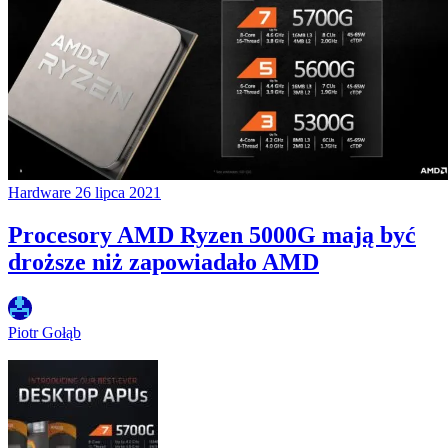
Hardware
26 lipca 2021
Procesory AMD Ryzen 5000G mają być
droższe niż zapowiadało AMD
Piotr Gołąb