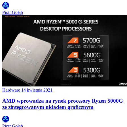
Piotr Gołąb
Hardware
14 kwietnia 2021
AMD wprowadza na rynek procesory Ryzen 5000G
ze zintegrowanym układem graficznym
Piotr Gołąb