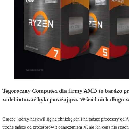
Tegoroczny Computex dla firmy AMD to bardzo prac
zadebiutować była porażająca. Wśród nich długo
Gracze, którzy nastawil się na obniżkę cen i na tańsze procesory 
trochę tańsze od procesorów z oznaczeniem X, ale ich cena nie spad