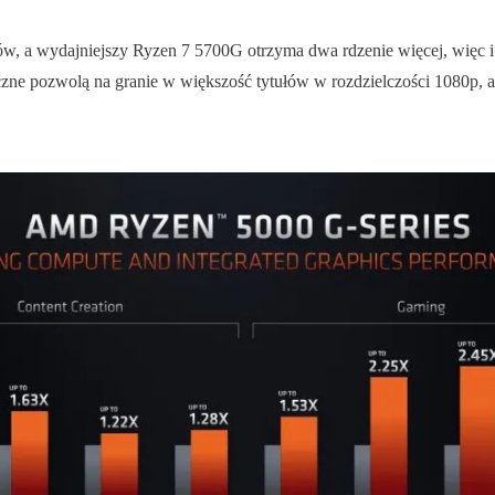
ków, a wydajniejszy Ryzen 7 5700G otrzyma dwa rdzenie więcej, więc 
ne pozwolą na granie w większość tytułów w rozdzielczości 1080p, al