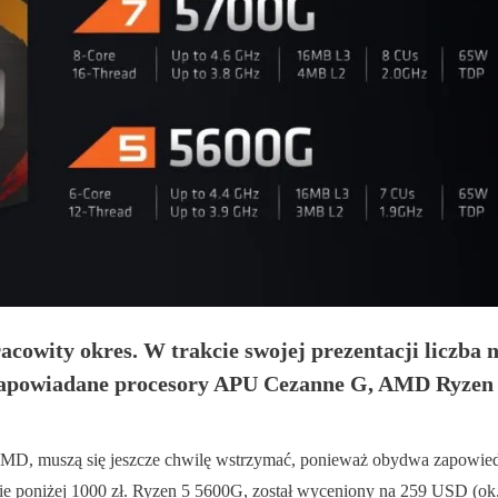
owity okres. W trakcie swojej prezentacji liczba n
 zapowiadane procesory APU Cezanne G, AMD Ryzen
od AMD, muszą się jeszcze chwilę wstrzymać, ponieważ obydwa zapowie
nie poniżej 1000 zł. Ryzen 5 5600G, został wyceniony na 259 USD (ok