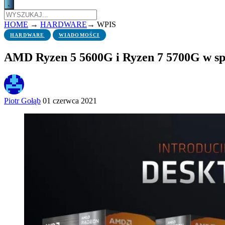
HOME
→
HARDWARE
→
WPIS
HARDWARE
WIADOMOŚCI
AMD Ryzen 5 5600G i Ryzen 7 5700G w sprz
Piotr Gołąb
01 czerwca 2021