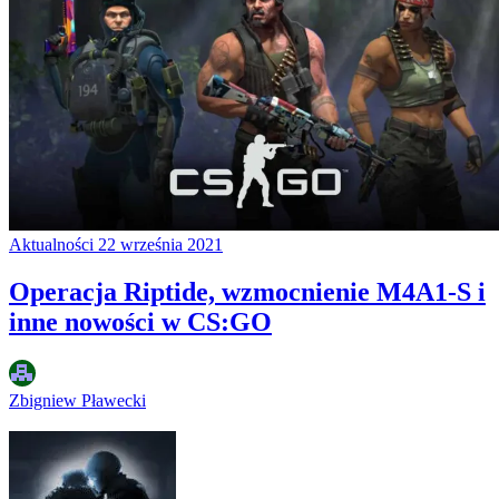
Aktualności
22 września 2021
Operacja Riptide, wzmocnienie M4A1-S i
inne nowości w CS:GO
Zbigniew Pławecki