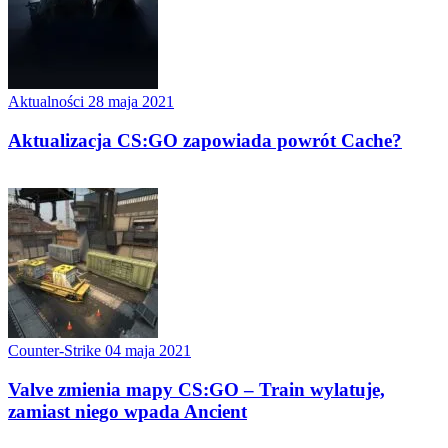
Aktualności
28 maja 2021
Aktualizacja CS:GO zapowiada powrót Cache?
Counter-Strike
04 maja 2021
Valve zmienia mapy CS:GO – Train wylatuje,
zamiast niego wpada Ancient