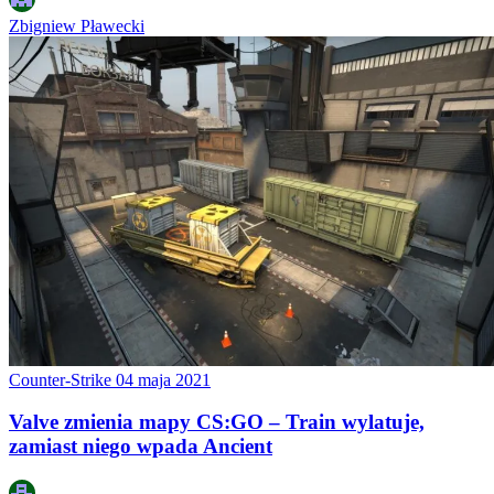
Zbigniew Pławecki
Counter-Strike
04 maja 2021
Valve zmienia mapy CS:GO – Train wylatuje,
zamiast niego wpada Ancient