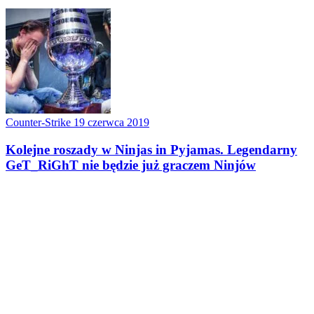
Counter-Strike
19 czerwca 2019
Kolejne roszady w Ninjas in Pyjamas. Legendarny
GeT_RiGhT nie będzie już graczem Ninjów