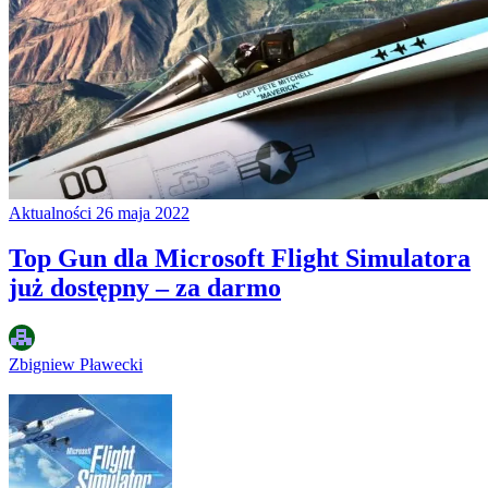
Aktualności
26 maja 2022
Top Gun dla Microsoft Flight Simulatora
już dostępny – za darmo
Zbigniew Pławecki