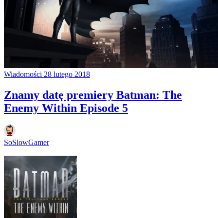
Wiadomości
28 lutego 2018
Znamy datę premiery Batman: The
Enemy Within Episode 5
SoSlowGamer