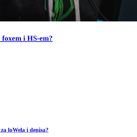
z foxem i HS-em?
za loWela i denisa?