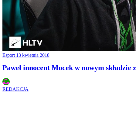
Esport
13 kwietnia 2018
Paweł innocent Mocek w nowym składzie 
REDAKCJA