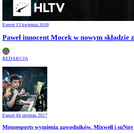
Esport
13 kwietnia 2018
Paweł innocent Mocek w nowym składzie 
REDAKCJA
Esport
04 sierpnia 2017
Mousesports wymienia zawodników. Mixwell i suNny 