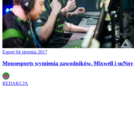
Esport
04 sierpnia 2017
Mousesports wymienia zawodników. Mixwell i suNny 
REDAKCJA