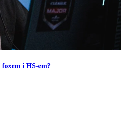
z foxem i HS-em?