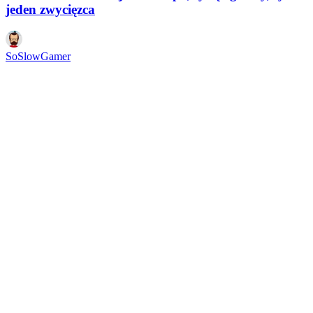
jeden zwycięzca
SoSlowGamer