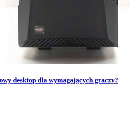
towy desktop dla wymagających graczy?