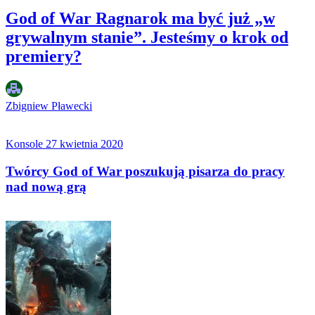
God of War Ragnarok ma być już „w
grywalnym stanie”. Jesteśmy o krok od
premiery?
Zbigniew Pławecki
Konsole
27 kwietnia 2020
Twórcy God of War poszukują pisarza do pracy
nad nową grą