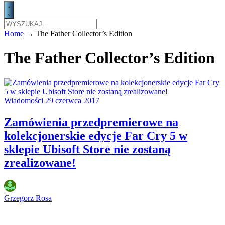
Home
→
The Father Collector’s Edition
The Father Collector’s Edition
Wiadomości
29 czerwca 2017
Zamówienia przedpremierowe na
kolekcjonerskie edycje Far Cry 5 w
sklepie Ubisoft Store nie zostaną
zrealizowane!
Grzegorz Rosa