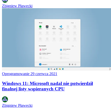
Zbigniew Pławecki
Oprogramowanie
29 czerwca 2021
Windows 11: Microsoft nadal nie potwierdził
finalnej listy wspieranych CPU
Zbigniew Pławecki