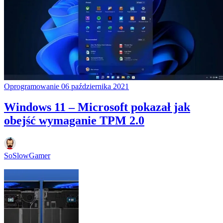
Oprogramowanie
06 października 2021
Windows 11 – Microsoft pokazał jak
obejść wymaganie TPM 2.0
SoSlowGamer