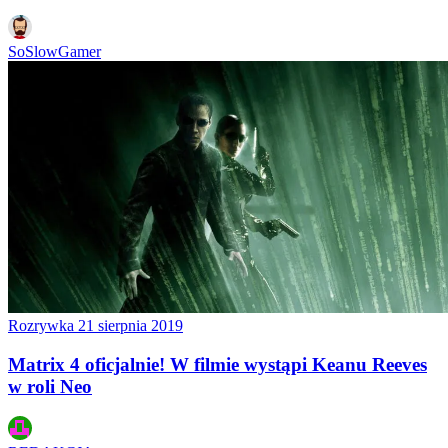
SoSlowGamer
Rozrywka
21 sierpnia 2019
Matrix 4 oficjalnie! W filmie wystąpi Keanu Reeves
w roli Neo