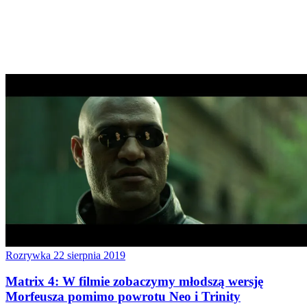
Rozrywka
22 sierpnia 2019
Matrix 4: W filmie zobaczymy młodszą wersję
Morfeusza pomimo powrotu Neo i Trinity