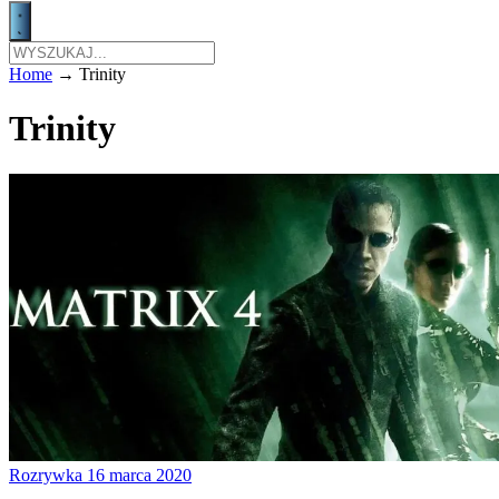
Home
→
Trinity
Trinity
Rozrywka
16 marca 2020