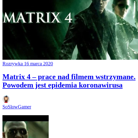
Rozrywka
16 marca 2020
Matrix 4 – prace nad filmem wstrzymane.
Powodem jest epidemia koronawirusa
SoSlowGamer