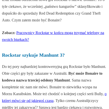
tyle ciekawe, że wcześniej „państwo kangurów” sklasyfikowało i
dopuściło do sprzedaży Red Dead Redemption czy Grand Theft
Auto. Czym zatem może być Bonaire?
Zobacz:
Pracownicy Rockstar w końcu mogą trzymać telefony na
swoich biurkach?
Rockstar szykuje Manhunt 3?
Do tej pory najbardziej kontrowersyjną grą Rockstar było Manhunt.
Obie części gry były zakazane w Australii.
Być może Bonaire to
kodowa nazwa trzeciej odsłony Manhunt
. Sama nazwa
kompletnie nic nam nie mówi. Bonaire to niewielka wyspa na
Morzu Karaibskim. Może też chodzić o kolejnej części serii Bully,
o
której mówi się od jakiegoś czasu
. Tylko czemu Australijczycy
mieliby jej zakazywać? Sprawa jest bardzo ciekawa i rozwojowa.