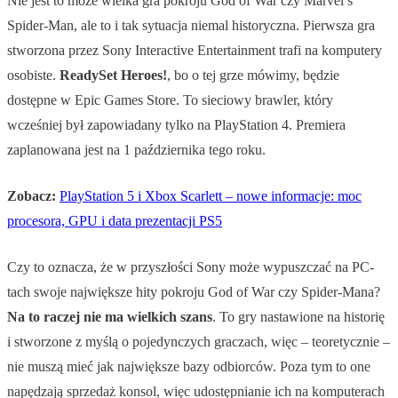
Nie jest to może wielka gra pokroju God of War czy Marvel’s
Spider-Man, ale to i tak sytuacja niemal historyczna. Pierwsza gra
stworzona przez Sony Interactive Entertainment trafi na komputery
osobiste.
ReadySet Heroes!
, bo o tej grze mówimy, będzie
dostępne w Epic Games Store. To sieciowy brawler, który
wcześniej był zapowiadany tylko na PlayStation 4. Premiera
zaplanowana jest na 1 października tego roku.
Zobacz:
PlayStation 5 i Xbox Scarlett – nowe informacje: moc
procesora, GPU i data prezentacji PS5
Czy to oznacza, że w przyszłości Sony może wypuszczać na PC-
tach swoje największe hity pokroju God of War czy Spider-Mana?
Na to raczej nie ma wielkich szans
. To gry nastawione na historię
i stworzone z myślą o pojedynczych graczach, więc – teoretycznie –
nie muszą mieć jak największe bazy odbiorców. Poza tym to one
napędzają sprzedaż konsol, więc udostępnianie ich na komputerach