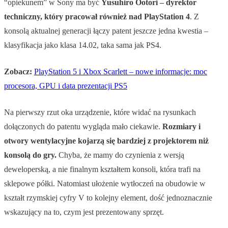
“opiekunem” w Sony ma być
Yusuhiro Ootori – dyrektor
techniczny, który pracował również nad PlayStation 4
. Z
konsolą aktualnej generacji łączy patent jeszcze jedna kwestia –
klasyfikacja jako klasa 14.02, taka sama jak PS4.
Zobacz:
PlayStation 5 i Xbox Scarlett – nowe informacje: moc
procesora, GPU i data prezentacji PS5
Na pierwszy rzut oka urządzenie, które widać na rysunkach
dołączonych do patentu wygląda mało ciekawie.
Rozmiary i
otwory wentylacyjne kojarzą się bardziej z projektorem niż
konsolą do gry.
Chyba, że mamy do czynienia z wersją
deweloperską, a nie finalnym kształtem konsoli, która trafi na
sklepowe półki. Natomiast ułożenie wytłoczeń na obudowie w
kształt rzymskiej cyfry V to kolejny element, dość jednoznacznie
wskazujący na to, czym jest prezentowany sprzęt.