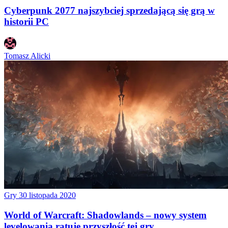
Cyberpunk 2077 najszybciej sprzedającą się grą w
historii PC
Tomasz Alicki
Gry
30 listopada 2020
World of Warcraft: Shadowlands – nowy system
levelowania ratuje przyszłość tej gry