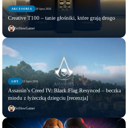
AKCESORIA
28 lipca 2026
Creative T100 – tanie głośniki, które grają drogo
SoSlowGamer
GRY
13 lipca 2026
Assassin’s Creed IV: Black Flag Resynced – beczka
miodu z łyżeczką dziegciu [recenzja]
SoSlowGamer