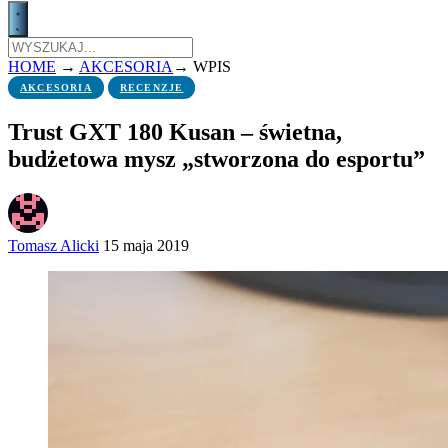
HOME
→
AKCESORIA
→
WPIS
AKCESORIA
RECENZJE
Trust GXT 180 Kusan – świetna,
budżetowa mysz „stworzona do esportu”
Tomasz Alicki
15 maja 2019