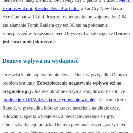
niedawno i miały Denuvo. Devil May Cry 5 padło w 1 dzień,
Metro
Exodus w 4 dni
,
Resident Evil 2 w 6 dni
, a Far Cry New Dawn i
Ace Combat w 13 dni. Jeszcze rok temu piratom zajmowało aż 64
dni złamanie Tomb Raidera czy też 36 dni na pokonanie
zabezpieczeń w Assassins Creed Odyssey. To pokazuje, że
Denuvo
jest coraz mniej skuteczne.
Denuvo wpływa na wydajność
Oczywiście nie popieramy piractwa. Jednak w przypadku Denuvo
problem jest inny.
Zabezpieczenie negatywnie wpływa też na
oryginalne gry
. Już wielokrotnie otrzymaliśmy dowody na to, że
produkcje z DRM działają zdecydowanie wolniej
. Tak samo jest z
Rage 2, w przypadku którego gracze narzekają na długie czasy
ładowania, spadki wydajności, a nawet zawieszanie się gry.
Chociażby dlatego porażka Denuvo powinna cieszyć graczy i być
powodem do głębszego zastanowienia w przypadków deweloperów