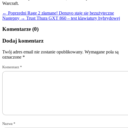
Warcraft.
← Poprzedni
Rage 2 złamane! Denuvo staje się bezużyteczne
Następny →
Trust Thura GXT 860 – test klawiatury hybrydowej
Komentarze (0)
Dodaj komentarz
Twój adres email nie zostanie opublikowany.
Wymagane pola są
oznaczone
*
Komentarz
*
Nazwa
*