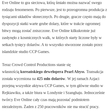
Eve Online to gra sieciowa, którą śmiało można nazwać swego
rodzaju fenomenem. Po pierwsze, jest to przeogromna produkcja z
tysiącami układów słonecznych. Po drugie, gracze często mają do
dyspozycji statki warte grube dolary, które w trakcie ogromnej
bitwy mogą zostać zniszczone. Eve Online kilkukrotnie już
zasłynęło z kosmicznych walk, w których starty liczone były w
setkach tysięcy dolarów. A to wszystko stworzone zostało przez
islandzkie studio CCP Games.
Teraz Crowd Control Productions stanie się
własnością
koreańskiego dewelopera Pearl Abyss
. Transakcja
została wyceniona na
425 mln dolarów
. W jej ramach Azjaci
przejmą wszystkie aktywa CCP Games, w tym główne studio w
Rejkiawiku, a także biura w Londynie i Szanghaju. Jednocześnie
twórcy Eve Online cały czas mają pozostać podmiotem
niezależnym. Żaden z 250 pracowników nie ma stracić pracy.