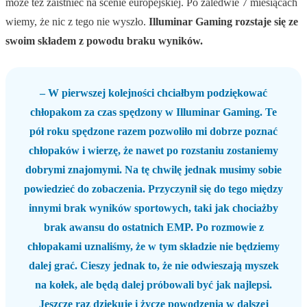
może też zaistnieć na scenie europejskiej. Po zaledwie 7 miesiącach
wiemy, że nic z tego nie wyszło.
Illuminar Gaming rozstaje się ze
swoim składem z powodu braku wyników.
– W pierwszej kolejności chciałbym podziękować
chłopakom za czas spędzony w Illuminar Gaming. Te
pół roku spędzone razem pozwoliło mi dobrze poznać
chłopaków i wierzę, że nawet po rozstaniu zostaniemy
dobrymi znajomymi. Na tę chwilę jednak musimy sobie
powiedzieć do zobaczenia. Przyczynił się do tego między
innymi brak wyników sportowych, taki jak chociażby
brak awansu do ostatnich EMP. Po rozmowie z
chłopakami uznaliśmy, że w tym składzie nie będziemy
dalej grać. Cieszy jednak to, że nie odwieszają myszek
na kołek, ale będą dalej próbowali być jak najlepsi.
Jeszcze raz dziękuję i życzę powodzenia w dalszej