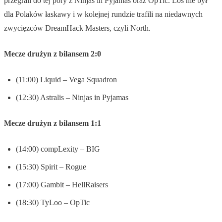
przegrali do tej pory z Ninjas in Pyjamas oraz OpTic. Los nie był
dla Polaków łaskawy i w kolejnej rundzie trafili na niedawnych
zwycięzców DreamHack Masters, czyli North.
Mecze drużyn z bilansem 2:0
(11:00) Liquid – Vega Squadron
(12:30) Astralis – Ninjas in Pyjamas
Mecze drużyn z bilansem 1:1
(14:00) compLexity – BIG
(15:30) Spirit – Rogue
(17:00) Gambit – HellRaisers
(18:30) TyLoo – OpTic