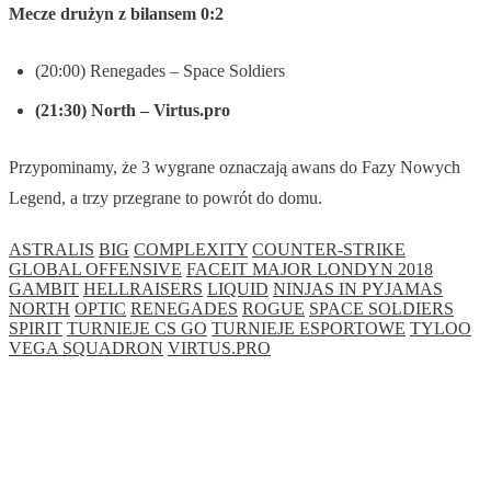
Mecze drużyn z bilansem 0:2
(20:00) Renegades – Space Soldiers
(21:30) North – Virtus.pro
Przypominamy, że 3 wygrane oznaczają awans do Fazy Nowych
Legend, a trzy przegrane to powrót do domu.
ASTRALIS
BIG
COMPLEXITY
COUNTER-STRIKE
GLOBAL OFFENSIVE
FACEIT MAJOR LONDYN 2018
GAMBIT
HELLRAISERS
LIQUID
NINJAS IN PYJAMAS
NORTH
OPTIC
RENEGADES
ROGUE
SPACE SOLDIERS
SPIRIT
TURNIEJE CS GO
TURNIEJE ESPORTOWE
TYLOO
VEGA SQUADRON
VIRTUS.PRO