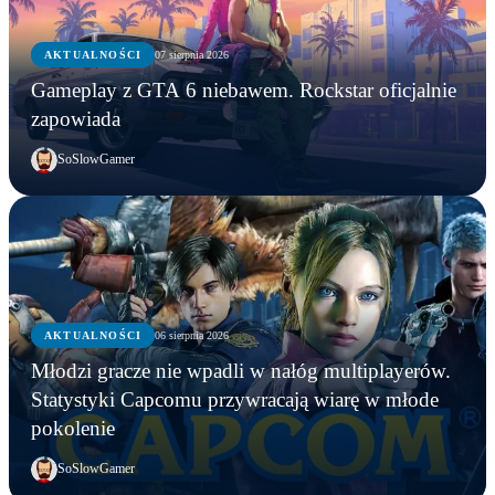
AKTUALNOŚCI
07 sierpnia 2026
Gameplay z GTA 6 niebawem. Rockstar oficjalnie
zapowiada
SoSlowGamer
AKTUALNOŚCI
06 sierpnia 2026
AKTUALNOŚCI
Młodzi gracze nie wpadli w nałóg multiplayerów.
AKTUALNOŚCI
AKTUALNOŚCI
Młodzi gracze nie wpadli w nałóg multiplayerów.
Statystyki Capcomu przywracają wiarę w młode
WWE chce zastrzec znak towarowy „Vice City”.
Gameplay z GTA 6 niebawem. Rockstar oficjalnie
Statystyki Capcomu przywracają wiarę w młode
pokolenie
Przypadek?
zapowiada
pokolenie
SoSlowGamer