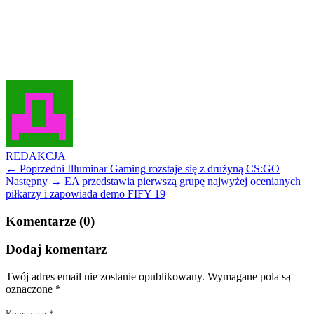
REDAKCJA
← Poprzedni
Illuminar Gaming rozstaje się z drużyną CS:GO
Następny →
EA przedstawia pierwszą grupę najwyżej ocenianych
piłkarzy i zapowiada demo FIFY 19
Komentarze (0)
Dodaj komentarz
Twój adres email nie zostanie opublikowany.
Wymagane pola są
oznaczone
*
Komentarz
*