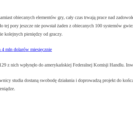
zamiast obiecanych elementów gry, cały czas trwają prace nad zadowol
do tej pory jeszcze nie powstał żaden z obiecanych 100 systemów gwi
e kolejnych pieniędzy od graczy.
a 4 mln dolarów miesięcznie
129 z nich wpłynęło do amerykańskiej Federalnej Komisji Handlu. Inw
ownicy studia dostaną swobodę działania i doprowadzą projekt do końc
eniądze.