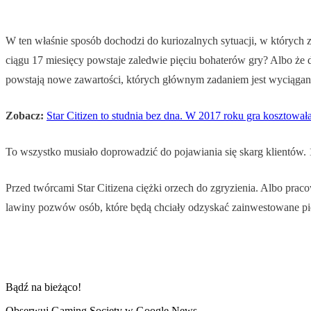
W ten właśnie sposób dochodzi do kuriozalnych sytuacji, w których 
ciągu 17 miesięcy powstaje zaledwie pięciu bohaterów gry? Albo że 
powstają nowe zawartości, których głównym zadaniem jest wyciągani
Zobacz:
Star Citizen to studnia bez dna. W 2017 roku gra kosztował
To wszystko musiało doprowadzić do pojawiania się skarg klientów. 
Przed twórcami Star Citizena ciężki orzech do zgryzienia. Albo prac
lawiny pozwów osób, które będą chciały odzyskać zainwestowane pi
Bądź na bieżąco!
Obserwuj Gaming Society w Google News