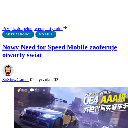
Przejdź do pełnej wersji artykułu
AKTUALNOŚCI
MOBILE
Nowy Need for Speed Mobile zaoferuje
otwarty świat
SoSlowGamer
05 stycznia 2022