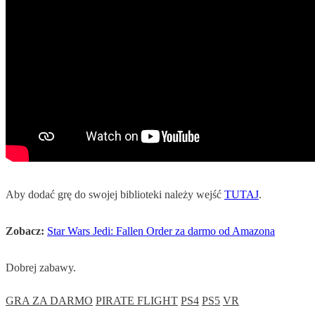
Aby dodać grę do swojej biblioteki należy wejść
TUTAJ
.
Zobacz:
Star Wars Jedi: Fallen Order za darmo od Amazona
Dobrej zabawy.
GRA ZA DARMO
PIRATE FLIGHT
PS4
PS5
VR