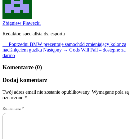
Zbigniew Pławecki
Redaktor, specjalista ds. esportu
← Poprzedni
BMW prezentuje samochód zmieniający kolor za
naciśnięciem guzika
Następny →
Gods Will Fall – dostępne za
darmo
Komentarze (0)
Dodaj komentarz
Twój adres email nie zostanie opublikowany.
Wymagane pola są
oznaczone
*
Komentarz
*