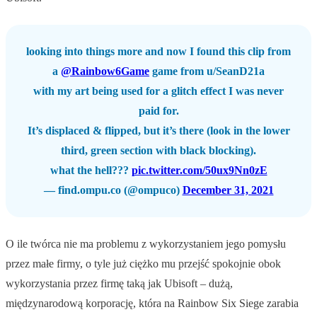
looking into things more and now I found this clip from
a
@Rainbow6Game
game from u/SeanD21a
with my art being used for a glitch effect I was never
paid for.
It’s displaced & flipped, but it’s there (look in the lower
third, green section with black blocking).
what the hell???
pic.twitter.com/50ux9Nn0zE
— find.ompu.co (@ompuco)
December 31, 2021
O ile twórca nie ma problemu z wykorzystaniem jego pomysłu
przez małe firmy, o tyle już ciężko mu przejść spokojnie obok
wykorzystania przez firmę taką jak Ubisoft – dużą,
międzynarodową korporację, która na Rainbow Six Siege zarabia