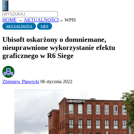
HOME
→
AKTUALNOŚCI
→
WPIS
AKTUALNOŚCI
GRY
Ubisoft oskarżony o domniemane,
nieuprawnione wykorzystanie efektu
graficznego w R6 Siege
Zbigniew Pławecki
06 stycznia 2022