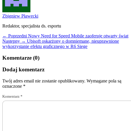
Zbigniew Pławecki
Redaktor, specjalista ds. esportu
← Poprzedni
Nowy Need for Speed Mobile zaoferuje otwarty świat
Następny →
Ubisoft oskarżony o domniemane, nieuprawnione
wykorzystanie efektu graficznego w R6 Siege
Komentarze (0)
Dodaj komentarz
Twój adres email nie zostanie opublikowany.
Wymagane pola są
oznaczone
*
Komentarz
*