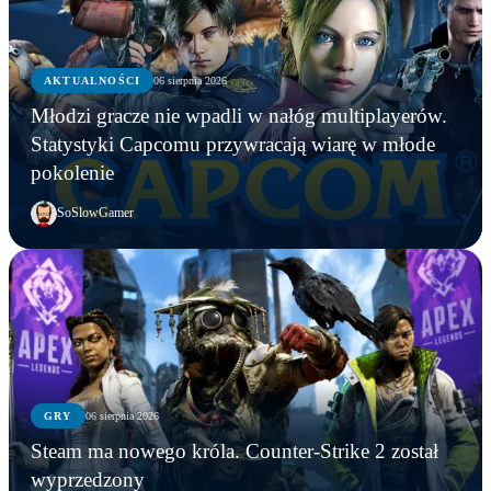
AKTUALNOŚCI
06 sierpnia 2026
Młodzi gracze nie wpadli w nałóg multiplayerów.
Statystyki Capcomu przywracają wiarę w młode
pokolenie
SoSlowGamer
GRY
06 sierpnia 2026
Steam ma nowego króla. Counter-Strike 2 został
wyprzedzony