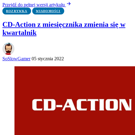
Przejdź do pełnej wersji artykułu
ROZRYWKA
WIADOMOŚCI
CD-Action z miesięcznika zmienia się w
kwartalnik
SoSlowGamer
05 stycznia 2022