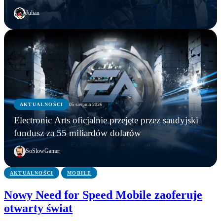
Julian
AKTUALNOŚCI
AKTUALNOŚCI
05 sierpnia 2026
GRY
AKTUALNOŚCI
Młodzi gracze nie wpadli w nałóg multiplayerów.
Electronic Arts oficjalnie przejęte przez saudyjski
Statystyki Capcomu przywracają wiarę w młode
Steam ma nowego króla. Counter-Strike 2 został
Electronic Arts oficjalnie przejęte przez saudyjski
fundusz za 55 miliardów dolarów
pokolenie
wyprzedzony
fundusz za 55 miliardów dolarów
SoSlowGamer
AKTUALNOŚCI
MOBILE
Nowy Need for Speed Mobile zaoferuje
otwarty świat