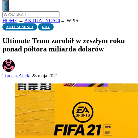
HOME
→
AKTUALNOŚCI
→
WPIS
AKTUALNOŚCI
GRY
Ultimate Team zarobił w zeszłym roku
ponad półtora miliarda dolarów
Tomasz Alicki
28 maja 2021