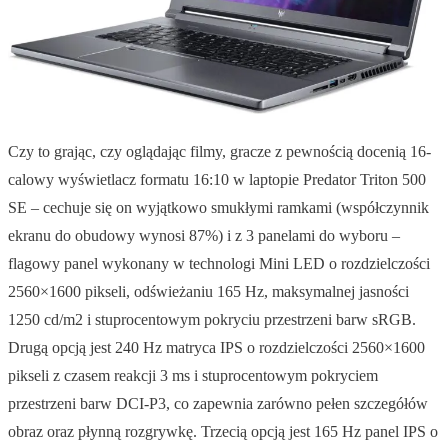
Czy to grając, czy oglądając filmy, gracze z pewnością docenią 16-
calowy wyświetlacz formatu 16:10 w laptopie Predator Triton 500
SE – cechuje się on wyjątkowo smukłymi ramkami (współczynnik
ekranu do obudowy wynosi 87%) i z 3 panelami do wyboru –
flagowy panel wykonany w technologi Mini LED o rozdzielczości
2560×1600 pikseli, odświeżaniu 165 Hz, maksymalnej jasności
1250 cd/m2 i stuprocentowym pokryciu przestrzeni barw sRGB.
Drugą opcją jest 240 Hz matryca IPS o rozdzielczości 2560×1600
pikseli z czasem reakcji 3 ms i stuprocentowym pokryciem
przestrzeni barw DCI-P3, co zapewnia zarówno pełen szczegółów
obraz oraz płynną rozgrywkę. Trzecią opcją jest 165 Hz panel IPS o