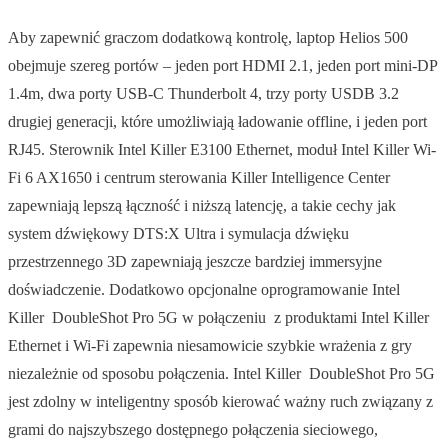
Aby zapewnić graczom dodatkową kontrolę, laptop Helios 500
obejmuje szereg portów – jeden port HDMI 2.1, jeden port mini-DP
1.4m, dwa porty USB-C Thunderbolt 4, trzy porty USDB 3.2
drugiej generacji, które umożliwiają ładowanie offline, i jeden port
RJ45. Sterownik Intel Killer E3100 Ethernet, moduł Intel Killer Wi-
Fi 6 AX1650 i centrum sterowania Killer Intelligence Center
zapewniają lepszą łączność i niższą latencję, a takie cechy jak
system dźwiękowy DTS:X Ultra i symulacja dźwięku
przestrzennego 3D zapewniają jeszcze bardziej immersyjne
doświadczenie. Dodatkowo opcjonalne oprogramowanie Intel
Killer DoubleShot Pro 5G w połączeniu z produktami Intel Killer
Ethernet i Wi-Fi zapewnia niesamowicie szybkie wrażenia z gry
niezależnie od sposobu połączenia. Intel Killer DoubleShot Pro 5G
jest zdolny w inteligentny sposób kierować ważny ruch związany z
grami do najszybszego dostępnego połączenia sieciowego,