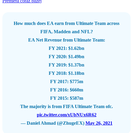
Premiera coraz bliżej
How much does EA earn from Ultimate Team across
FIFA, Madden and NFL?
EA Net Revenue from Ultimate Team:
FY 2021: $1.62bn
FY 2020: $1.49bn
FY 2019: $1.37bn
FY 2018: $1.18bn
FY 2017: $775m
FY 2016: $660m
FY 2015: $587m
The majority is from FIFA Ultimate Team ofc.
pic.twitter.com/xUbNUx6R62
— Daniel Ahmad (@ZhugeEX)
May 26, 2021