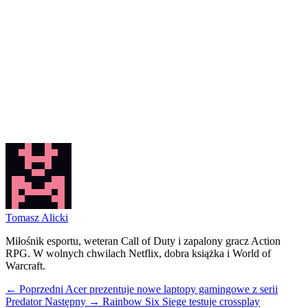
Tomasz Alicki
Miłośnik esportu, weteran Call of Duty i zapalony gracz Action
RPG. W wolnych chwilach Netflix, dobra książka i World of
Warcraft.
← Poprzedni
Acer prezentuje nowe laptopy gamingowe z serii
Predator
Następny →
Rainbow Six Siege testuje crossplay