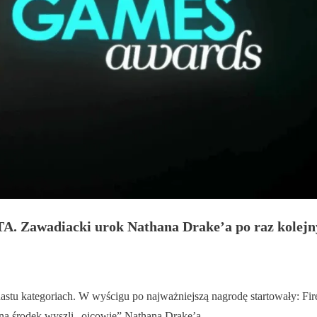
. Zawadiacki urok Nathana Drake’a po raz kolejny 
stu kategoriach. W wyścigu po najważniejszą nagrodę startowały: Firew
 na środek wyszli „ojcowie” Nathana Drake’a.