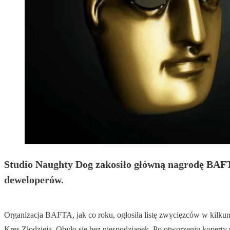
Studio Naughty Dog zakosiło główną nagrodę BAFTA
deweloperów.
Organizacja BAFTA, jak co roku, ogłosiła listę zwycięzców w kilkuna
Kres Złodzieja. Obyło się bez niespodzianek. Po otworzeniu koperty