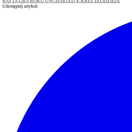
BAFTA
GRA ROKU
UNCHARTED 4: KRES ZŁODZIEJA
Udostępnij artykuł: