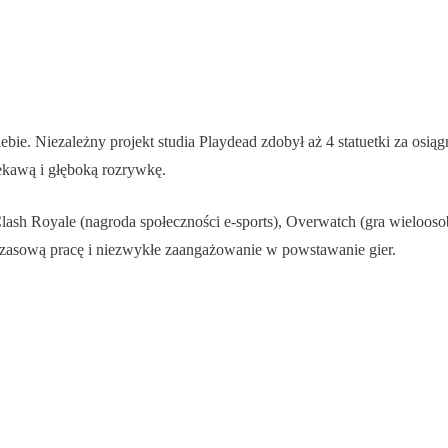
ie. Niezależny projekt studia Playdead zdobył aż 4 statuetki za osiągni
ekawą i głęboką rozrywkę.
lash Royale (nagroda społeczności e-sports), Overwatch (gra wieloos
czasową pracę i niezwykłe zaangażowanie w powstawanie gier.