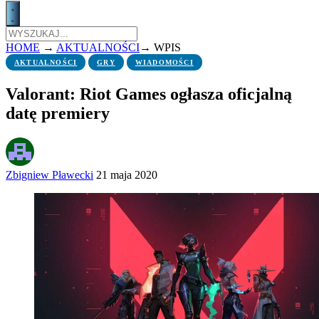
HOME
→
AKTUALNOŚCI
→
WPIS
AKTUALNOŚCI
GRY
WIADOMOŚCI
Valorant: Riot Games ogłasza oficjalną
datę premiery
Zbigniew Pławecki
21 maja 2020