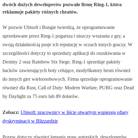
dwóch dużych deweloperów pozwało firmę Ring-1, która
reklamuje pakiety różnych cheatów.
W pozwie Ubisoft i Bungie twierdzą, że oprogramowanie
sprzedawane przez Ring-1 pogarsza i niszczy wrażania z gry, a
swoją działalnością psuje ich reputację w oczach innych graczy. W
szczególności dotyczy to sprzedaży aplikacji do oszukiwania w
Destiny 2 oraz Rainbow Six Siege. Ring-1 sprzedaje pakiety
hacków zawierających boty celujące, modyfikatory broni również
do innych gier wieloosobowych. Firma sprzedaje oprogramowanie
również dla Rust, Call of Duty: Modern Warfare, PUBG oraz Dead
by Daylight za 75 euro lub 89 dolarów.
Zobacz:
Ubisoft: pracownicy w liście otwartym wspierają ofiary
dyskryminacji w Blizzardzie
Pozew dotyczy również łamania praw autorskich, deweloperów.