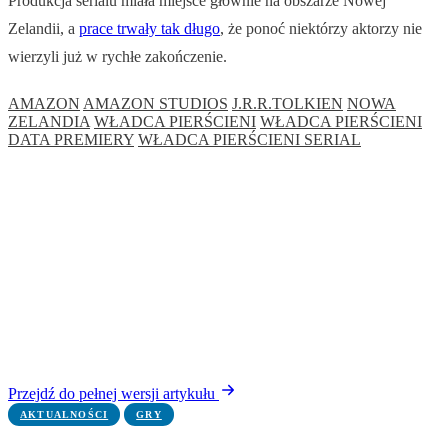
Produkcja serialu miała miejsce głównie na obszarze Nowej
Zelandii, a
prace trwały tak długo
, że ponoć niektórzy aktorzy nie
wierzyli już w rychłe zakończenie.
AMAZON
AMAZON STUDIOS
J.R.R.TOLKIEN
NOWA
ZELANDIA
WŁADCA PIERŚCIENI
WŁADCA PIERŚCIENI
DATA PREMIERY
WŁADCA PIERŚCIENI SERIAL
Przejdź do pełnej wersji artykułu
AKTUALNOŚCI
GRY