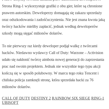
Strona Ring-1 wykorzystuje grafiki z obu gier, które są chronione
prawem autorskim. Deweloperzy domagają się zakazu sprzedaży
oraz odszkodowania i zadośćuczynienia. Nie jest znana kwota jaką
twórcy hacków mieliby zapłacić, jednak według deweloperów
szkody mogą sięgać milionów dolarów.
To nie pierwszy raz kiedy deweloper podjął walkę z twórcami
hacków. Niedawno wydawcy Call of Duty: Warzone – Activision
udało się nakłonić twórcę aimbota nowej generacji do zaprzestania
prac nad swoim projektem. Jednak nie wszystkie tego typu akcji
kończą się w sposób polubowny. W marcu tego roku Tencent i
chińska policja zamknęli stronę, która sprzedała hacki za 76
milionów dolarów.
CALL OF DUTY
DESTINY 2
RAINBOW SIX SIEGE
RING-1
UBISOFT