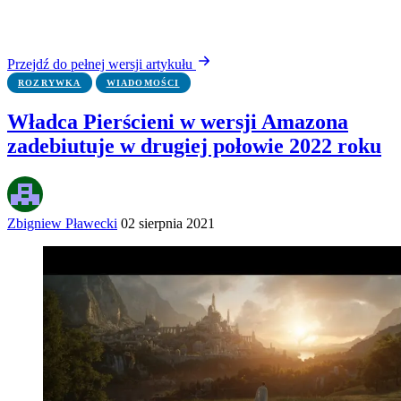
Przejdź do pełnej wersji artykułu
ROZRYWKA
WIADOMOŚCI
Władca Pierścieni w wersji Amazona
zadebiutuje w drugiej połowie 2022 roku
Zbigniew Pławecki
02 sierpnia 2021