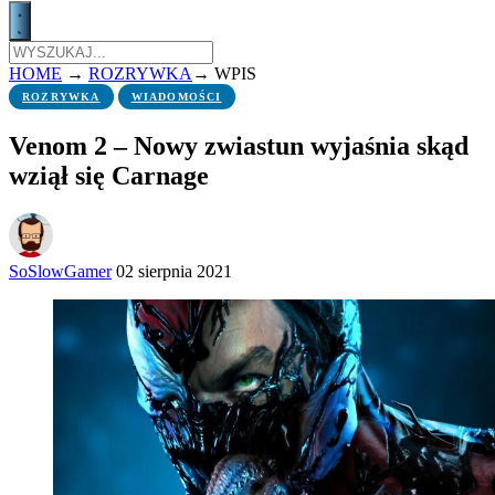
HOME
→
ROZRYWKA
→
WPIS
ROZRYWKA
WIADOMOŚCI
Venom 2 – Nowy zwiastun wyjaśnia skąd
wziął się Carnage
SoSlowGamer
02 sierpnia 2021