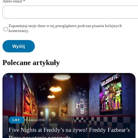
Adres email
*
Zapamiętaj moje dane w tej przeglądarce podczas pisania kolejnych
komentarzy.
Polecane artykuły
GRY
09 sierpnia 2026
Five Nights at Freddy’s na żywo! Freddy Fazbear’s
Pizza powstanie naprawdę