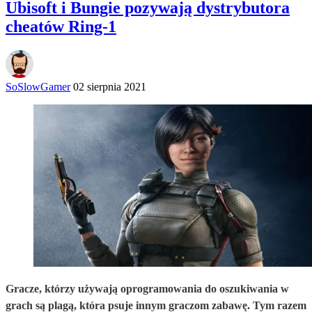
Ubisoft i Bungie pozywają dystrybutora
cheatów Ring-1
SoSlowGamer
02 sierpnia 2021
Gracze, którzy używają oprogramowania do oszukiwania w
grach są plagą, która psuje innym graczom zabawę. Tym razem