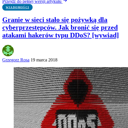
Przejdź do pełnej wersji artykułu
WIADOMOŚCI
Granie w sieci stało się pożywką dla
cyberprzestępców. Jak bronić się przed
atakami hakerów typu DDoS? [wywiad]
Grzegorz Rosa
19 marca 2018