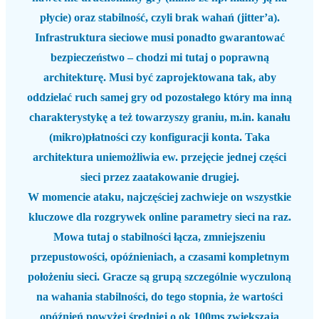
płycie) oraz
stabilność
, czyli brak wahań (jitter’a).
Infrastruktura sieciowe musi ponadto gwarantować
bezpieczeństwo – chodzi mi tutaj o poprawną
architekturę. Musi być zaprojektowana tak, aby
oddzielać ruch samej gry od pozostałego który ma inną
charakterystykę a też towarzyszy graniu, m.in. kanału
(mikro)płatności czy konfiguracji konta. Taka
architektura uniemożliwia ew. przejęcie jednej części
sieci przez zaatakowanie drugiej.
W momencie ataku, najczęściej zachwieje on wszystkie
kluczowe dla rozgrywek online parametry sieci na raz.
Mowa
tutaj
o stabilności łącza, zmniejszeniu
przepustowości, opóźnieniach, a czasami kompletnym
położeniu sieci. Gracze są grupą szczególnie wyczuloną
na wahania stabilności, do tego stopnia, że wartości
opóźnień powyżej średniej o ok 100ms zwiększają