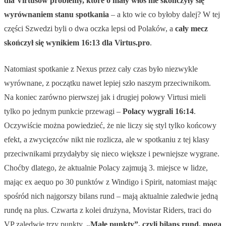
dla Virtusów problemy, które o mały włos nie skończyły się
wyrównaniem stanu spotkania
– a kto wie co byłoby dalej? W tej
części Szwedzi byli o dwa oczka lepsi od Polaków, a
cały mecz
skończył się wynikiem 16:13 dla Virtus.pro
.
Natomiast spotkanie z Nexus przez cały czas było niezwykle
wyrównane, z początku nawet lepiej szło naszym przeciwnikom.
Na koniec zarówno pierwszej jak i drugiej połowy Virtusi mieli
tylko po jednym punkcie przewagi –
Polacy wygrali 16:14
.
Oczywiście można powiedzieć, że nie liczy się styl tylko końcowy
efekt, a zwycięzców nikt nie rozlicza, ale w spotkaniu z tej klasy
przeciwnikami przydałyby się nieco większe i pewniejsze wygrane.
Choćby dlatego, że aktualnie Polacy zajmują 3. miejsce w lidze,
mając ex aequo po 30 punktów z Windigo i Spirit, natomiast mając
spośród nich najgorszy bilans rund – mają aktualnie zaledwie jedną
rundę na plus. Czwarta z kolei drużyna, Movistar Riders, traci do
VP zaledwie trzy punkty.
„Małe punkty”, czyli bilans rund, mogą