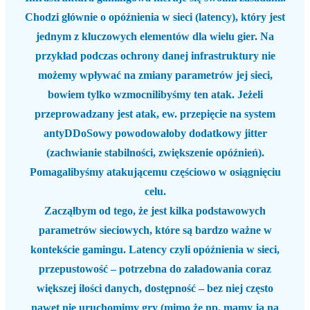
Chodzi głównie o opóźnienia w sieci (latency), który jest
jednym z kluczowych elementów dla wielu gier. Na
przykład podczas ochrony danej infrastruktury nie
możemy wpływać na zmiany parametrów jej sieci,
bowiem tylko wzmocnilibyśmy ten atak. Jeżeli
przeprowadzany jest atak, ew. przepięcie na system
antyDDoSowy powodowałoby dodatkowy jitter
(zachwianie stabilności, zwiększenie opóźnień).
Pomagalibyśmy atakującemu częściowo w osiągnięciu
celu.
Zacząłbym od tego, że jest kilka podstawowych
parametrów sieciowych, które są bardzo ważne w
kontekście gamingu.
Latency
czyli opóźnienia w sieci,
przepustowość
– potrzebna do załadowania coraz
większej ilości danych,
dostępność
– bez niej często
nawet nie uruchomimy gry (mimo że np. mamy ją na