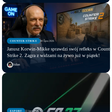
COUNTER-STRIKE
30 lipca 2026
Janusz Korwin-Mikke sprawdzi swój refleks w Counte
Strike 2. Zagra z widzami na żywo już w piątek!
Julian
COUNTER-STRIKE
ESPORT
22 lipca 2026