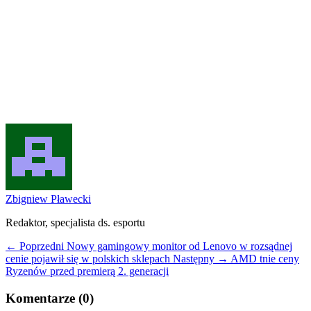
Zbigniew Pławecki
Redaktor, specjalista ds. esportu
← Poprzedni
Nowy gamingowy monitor od Lenovo w rozsądnej
cenie pojawił się w polskich sklepach
Następny →
AMD tnie ceny
Ryzenów przed premierą 2. generacji
Komentarze (0)