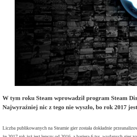
W tym roku Steam wprowadził program Steam Direct,
Najwyraźniej nic z tego nie wyszło, bo rok 2017 jest
Liczba publikowanych na Steamie gier została dokładnie przeanalizo
że 2017 rok już jest lepszy od 2016, a barierą 6 tys. wydanych gie