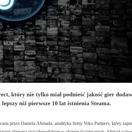
 który nie tylko miał podnieść jakość gier dodawan
 lepszy niż pierwsze 10 lat istnienia Steama.
wana przez Daniela Ahmada, analityka firmy Niko Partners, który zajm
r zostanie złamana prawdopodobnie w okresie świątecznym. Ahmad najw