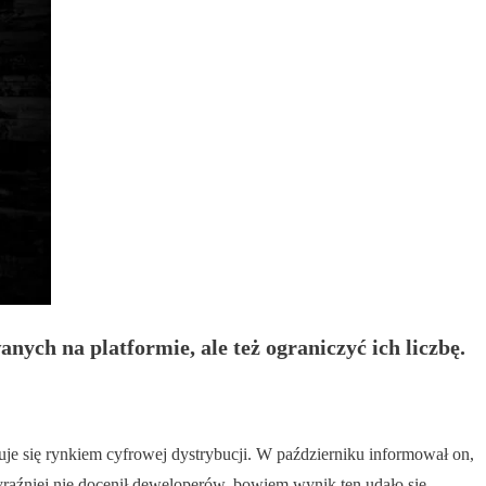
ych na platformie, ale też ograniczyć ich liczbę.
uje się rynkiem cyfrowej dystrybucji. W październiku informował on,
yraźniej nie docenił deweloperów, bowiem wynik ten udało się