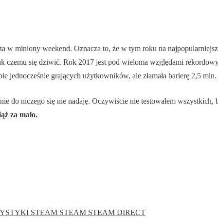
ta w miniony weekend. Oznacza to, że w tym roku na najpopularniejsze
ednak czemu się dziwić. Rok 2017 jest pod wieloma względami rekordowy
e jednocześnie grających użytkowników, ale złamała barierę 2,5 mln. N
nie do niczego się nie nadaję. Oczywiście nie testowałem wszystkich, 
iąż za mało.
TYSTYKI STEAM
STEAM
STEAM DIRECT