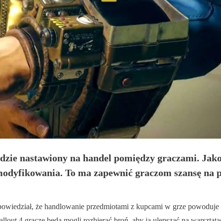
będzie nastawiony na handel pomiędzy graczami. J
modyfikowania. To ma zapewnić graczom szansę na p
powiedział, że handlowanie przedmiotami z kupcami w grze powoduje z
llout 4 gracze będą mogli rozbierać broń, aby ją ulepszać na warsztata