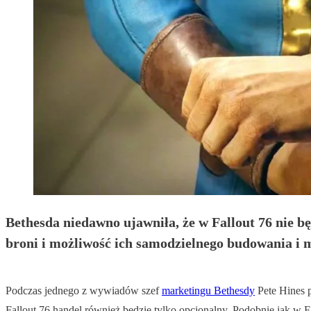
Bethesda niedawno ujawniła, że w Fallout 76 nie 
broni i możliwość ich samodzielnego budowania i 
Podczas jednego z wywiadów szef
marketingu Bethesdy
Pete Hines 
Fallout 76 handel również będzie tylko opcjonalny. Podobnie jak w Fa