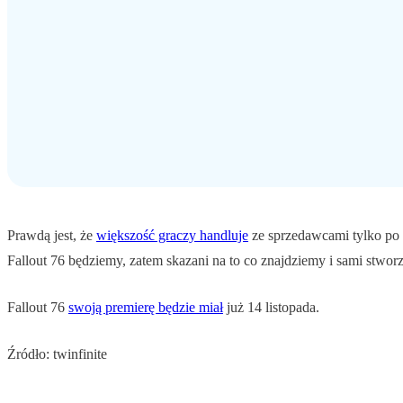
Prawdą jest, że
większość graczy handluje
ze sprzedawcami tylko po t
Fallout 76 będziemy, zatem skazani na to co znajdziemy i sami stwo
Fallout 76
swoją premierę będzie miał
już 14 listopada.
Źródło: twinfinite