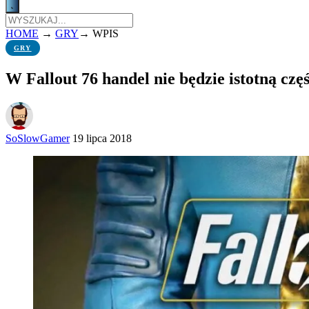
HOME
→
GRY
→
WPIS
GRY
W Fallout 76 handel nie będzie istotną częś
SoSlowGamer
19 lipca 2018