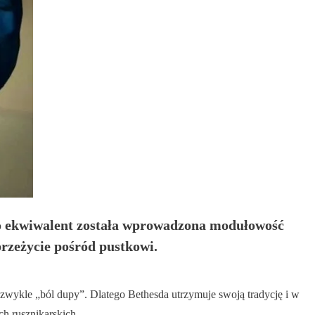
ako ekwiwalent została wprowadzona modułowość
rzeżycie pośród pustkowi.
wykle „ból dupy”. Dlatego Bethesda utrzymuje swoją tradycję i w
ch rusznikarskich.