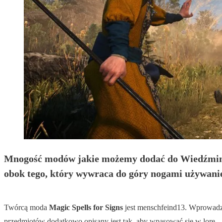
Mnogość modów jakie możemy dodać do Wiedźmina 3 
obok tego, który wywraca do góry nogami używani
Twórcą moda
Magic Spells for Signs
jest menschfeind13. Wprowadza
przedmiotów dodatkowo opisany jest tak, aby wpasować się w lore.