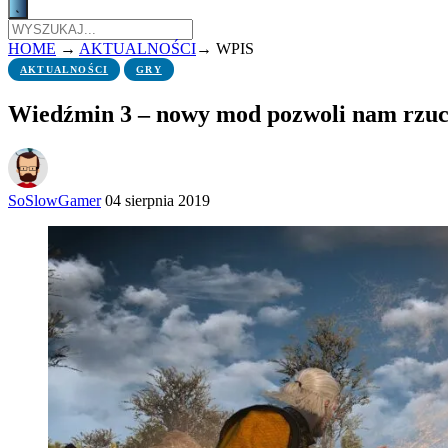
HOME
→
AKTUALNOŚCI
→
WPIS
AKTUALNOŚCI
GRY
Wiedźmin 3 – nowy mod pozwoli nam rzuca
SoSlowGamer
04 sierpnia 2019