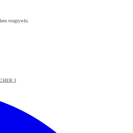
lans rozgrywki.
CHER 3