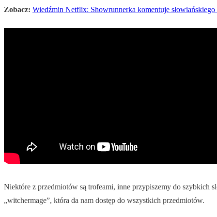
Zobacz:
Wiedźmin Netflix: Showrunnerka komentuje słowiańskiego d
Niektóre z przedmiotów są trofeami, inne przypiszemy do szybkich 
„witchermage”, która da nam dostęp do wszystkich przedmiotów.