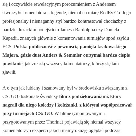
się i oczywiście rewelacyjnym porozumieniem z Andersem
stworzyło komentatora – legendę, niemal na miarę RedEyE’a. Jego
profesjonalny i nienaganny styl bardzo kontrastował chociażby z
bardziej luzackim podejściem Jamesa Bardolpha czy Daniela
Kapadii, znanych głównie z komentowania turniejów spod szyldu
ECS.
Polska publiczność z pewnością pamięta krakowskiego
Majora, gdzie duet Anders & Semmler otrzymał bardzo ciepłe
powitanie
, jak zresztą wszyscy komentatorzy, którzy się tam
zjawili.
A o tym jak lubiany i szanowany był w środowisku związanym z
CS: GO doskonale świadczy
film z podziękowaniami, który
nagrali dla niego koledzy i koleżanki, z którymi współpracował
przy turniejach CS: GO
. W filmie (zmontowanym i
przygotowanym przez Thorina) pojawiają się niemal wszyscy
komentatorzy i eksperci jakich mamy okazję oglądać podczas