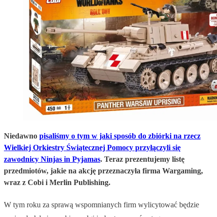
Niedawno
pisaliśmy o tym w jaki sposób do zbiórki na rzecz
Wielkiej Orkiestry Świątecznej Pomocy przyłączyli się
zawodnicy Ninjas in Pyjamas
. Teraz prezentujemy listę
przedmiotów, jakie na akcję przeznaczyła firma Wargaming,
wraz z Cobi i Merlin Publishing.
W tym roku za sprawą wspomnianych firm wylicytować będzie