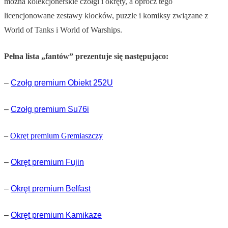
można kolekcjonerskie czołgi i okręty, a oprócz tego
licencjonowane zestawy klocków, puzzle i komiksy związane z
World of Tanks i World of Warships.
Pełna lista „fantów” prezentuje się następująco:
–
C
zołg premium Obiekt 252U
–
Czołg premium Su76i
–
Okręt premium Gremiaszczy
–
Okręt
premium Fujin
–
Okręt
premium Belfast
–
Okręt
premium Kamikaze