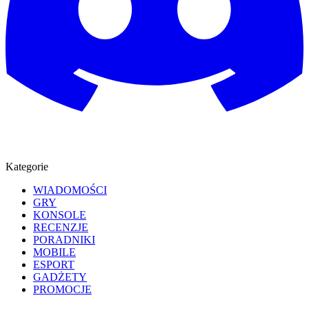
Kategorie
WIADOMOŚCI
GRY
KONSOLE
RECENZJE
PORADNIKI
MOBILE
ESPORT
GADŻETY
PROMOCJE