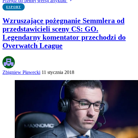
Przejdź do pełnej wersji artykułu
ESPORT
Wzruszające pożegnanie Semmlera od
przedstawicieli sceny CS: GO.
Legendarny komentator przechodzi do
Overwatch League
Zbigniew Pławecki
11 stycznia 2018