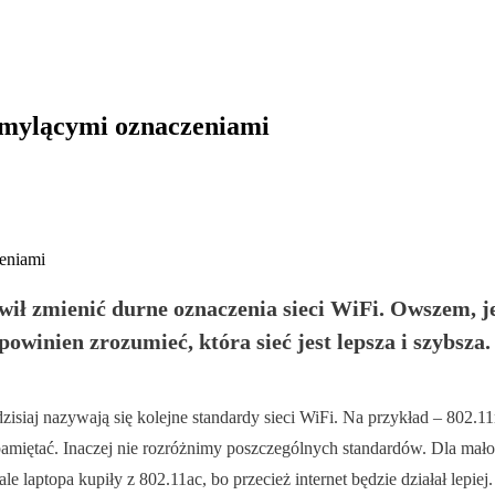
 mylącymi oznaczeniami
ił zmienić durne oznaczenia sieci WiFi. Owszem, jeś
owinien zrozumieć, która sieć jest lepsza i szybsza.
siaj nazywają się kolejne standardy sieci WiFi. Na przykład – 802.11n
 zapamiętać. Inaczej nie rozróżnimy poszczególnych standardów. Dla m
e laptopa kupiły z 802.11ac, bo przecież internet będzie działał lepiej.