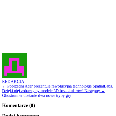
REDAKCJA
← Poprzedni
Acer prezentuje rewolucyjną technologię SpatialLabs.
Dzięki niej zobaczymy modele 3D bez okularów!
Następny →
Ghostrunner dostanie dwa nowe tryby gry
Komentarze (0)
Dodaj komentarz