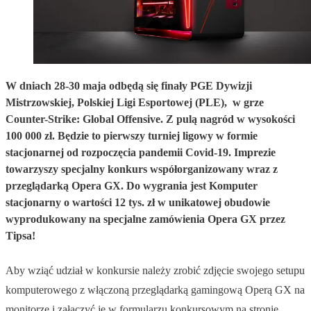
W dniach 28-30 maja odbędą się finały PGE Dywizji
Mistrzowskiej, Polskiej Ligi Esportowej (PLE), w grze
Counter-Strike: Global Offensive. Z pulą nagród w wysokości
100 000 zł. Będzie to pierwszy turniej ligowy w formie
stacjonarnej od rozpoczęcia pandemii Covid-19. Imprezie
towarzyszy specjalny konkurs współorganizowany wraz z
przeglądarką Opera GX. Do wygrania jest Komputer
stacjonarny o wartości 12 tys. zł w unikatowej obudowie
wyprodukowany na specjalne zamówienia Opera GX przez
Tipsa!
Aby wziąć udział w konkursie należy zrobić zdjęcie swojego setupu
komputerowego z włączoną przeglądarką gamingową Operą GX na
monitorze i załączyć je w formularzu konkursowym na stronie