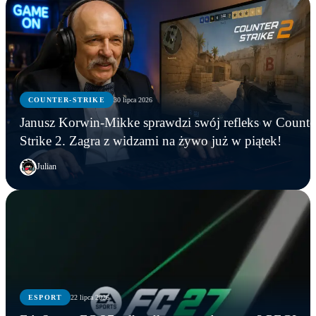
COUNTER-STRIKE
30 lipca 2026
Janusz Korwin-Mikke sprawdzi swój refleks w Counte
Strike 2. Zagra z widzami na żywo już w piątek!
Julian
COUNTER-STRIKE
ESPORT
22 lipca 2026
COUNTER-STRIKE
ESPORT