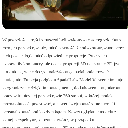
W przeszłości artyści zmuszeni byli wykonywać szereg szkiców z
różnych perspektyw, aby mieć pewność, że odwzorowywane przez
nich postaci będą mieć odpowiednie proporcje. Proces ten
usprawniły komputery, ale ocena proporcji 3D na ekranie 2D jest
utrudniona, wiele decyzji należało więc nadal podejmować
intuicyjnie. Funkcja podglądu SpatialLabs Model Viewer eliminuje
to ograniczenie dzięki innowacyjnemu, dodatkowemu wymiarowi
pracy w intuicyjnej perspektywie 360 stopni, w której modele
można obracać, przesuwać, a nawet “wyjmować z monitora” i
przeanalizować pod każdym kątem. Nawet oglądanie modelu z
jednej perspektywy zapewnia twórcy w przypadku
stereoskopowego odwzorowania 3D o wiele więcej informacji niż