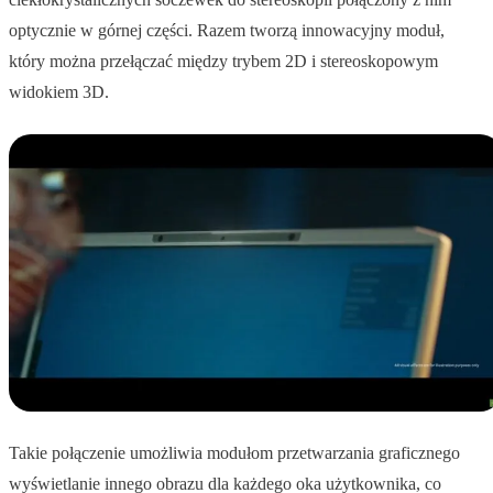
optycznie w górnej części. Razem tworzą innowacyjny moduł,
który można przełączać między trybem 2D i stereoskopowym
widokiem 3D.
Takie połączenie umożliwia modułom przetwarzania graficznego
wyświetlanie innego obrazu dla każdego oka użytkownika, co