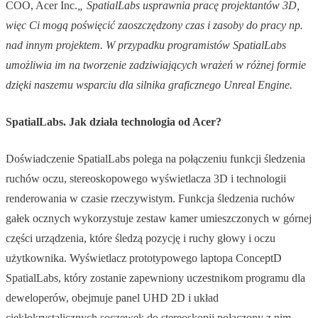
COO, Acer Inc.
„ SpatialLabs usprawnia pracę projektantów 3D,
więc Ci mogą poświęcić zaoszczędzony czas i zasoby do pracy np.
nad innym projektem. W przypadku programistów SpatialLabs
umożliwia im na tworzenie zadziwiających wrażeń w różnej formie
dzięki naszemu wsparciu dla silnika graficznego Unreal Engine.
SpatialLabs. Jak działa technologia od Acer?
Doświadczenie SpatialLabs polega na połączeniu funkcji śledzenia
ruchów oczu, stereoskopowego wyświetlacza 3D i technologii
renderowania w czasie rzeczywistym. Funkcja śledzenia ruchów
gałek ocznych wykorzystuje zestaw kamer umieszczonych w górnej
części urządzenia, które śledzą pozycję i ruchy głowy i oczu
użytkownika. Wyświetlacz prototypowego laptopa ConceptD
SpatialLabs, który zostanie zapewniony uczestnikom programu dla
deweloperów, obejmuje panel UHD 2D i układ
ciekłokrystalicznych soczewek do stereoskopii połączony z nim