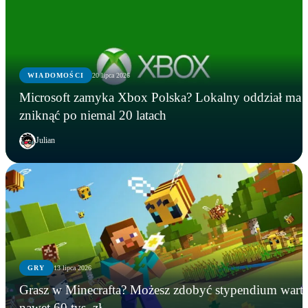
WIADOMOŚCI
20 lipca 2026
Microsoft zamyka Xbox Polska? Lokalny oddział ma
zniknąć po niemal 20 latach
Julian
GRY
13 lipca 2026
GRY
WIADOMOŚCI
GRY
Grasz w Minecrafta? Możesz zdobyć stypendium wart
Instalowali gry na Steamie, a tracili kryptowaluty.
Microsoft zamyka Xbox Polska? Lokalny oddział
Grasz w Minecrafta? Możesz zdobyć stypendium
nawet 60 tys. zł