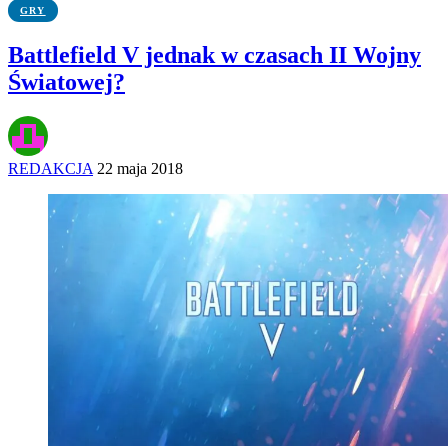
GRY
Battlefield V jednak w czasach II Wojny
Światowej?
REDAKCJA
22 maja 2018