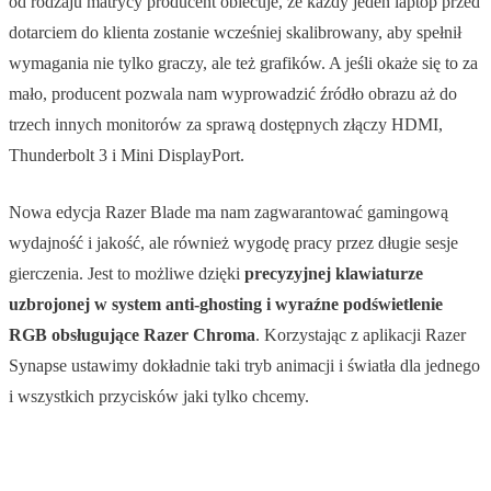
od rodzaju matrycy producent obiecuje, że każdy jeden laptop przed
dotarciem do klienta zostanie wcześniej skalibrowany, aby spełnił
wymagania nie tylko graczy, ale też grafików. A jeśli okaże się to za
mało, producent pozwala nam wyprowadzić źródło obrazu aż do
trzech innych monitorów za sprawą dostępnych złączy HDMI,
Thunderbolt 3 i Mini DisplayPort.
Nowa edycja Razer Blade ma nam zagwarantować gamingową
wydajność i jakość, ale również wygodę pracy przez długie sesje
gierczenia. Jest to możliwe dzięki
precyzyjnej klawiaturze
uzbrojonej w system anti-ghosting i wyraźne podświetlenie
RGB obsługujące Razer Chroma
. Korzystając z aplikacji Razer
Synapse ustawimy dokładnie taki tryb animacji i światła dla jednego
i wszystkich przycisków jaki tylko chcemy.