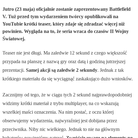
Jutro (23 maja) oficjalnie zostanie zaprezentowany Battlefield
V. Tuż przed tym wydarzeniem twórcy opublikowali na
YouTubie krótki teaser, który zdaje się zdradzać więcej niż
powinien. Wygląda na to, że seria wraca do czasów II Wojny
Światowej.
Teaser nie jest długi. Ma zaledwie 12 sekund z czego większość
przypada na planszę z nazwą gry oraz datą i godziną jutrzejszej
prezentacji.
Samej akcji są zaledwie 2 sekundy
. Jednak z tak
krótkiego materiału da się wyciągnąć zaskakująco dużo wniosków.
Zacznijmy od tego, że w ciągu tych 2 sekund najprawdopodobniej
widzimy krótki materiał z trybu multiplayer, na co wskazują
wszelkiej maści oznaczenia. Na nim postać, z oczu której
obserwujemy wydarzenia, najwyraźniej jest dobijana przez
przeciwnika. Niby nic wielkiego. Jednak to nie na głównym
bohaterów powinniśmy patrzeć.
Zwróćcie uwagę na elementy po