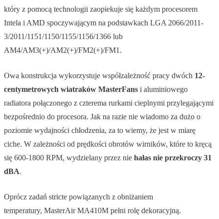
który z pomocą technologii zaopiekuje się każdym procesorem
Intela i AMD spoczywającym na podstawkach LGA 2066/2011-
3/2011/1151/1150/1155/1156/1366 lub
AM4/AM3(+)/AM2(+)/FM2(+)/FM1.
Owa konstrukcja wykorzystuje współzależność pracy dwóch
12-
centymetrowych wiatraków MasterFans
i aluminiowego
radiatora połączonego z czterema rurkami cieplnymi przylegającymi
bezpośrednio do procesora. Jak na razie nie wiadomo za dużo o
poziomie wydajności chłodzenia, za to wiemy, że jest w miarę
ciche. W zależności od prędkości obrotów wirników, które to kręcą
się 600-1800 RPM, wydzielany przez nie
hałas nie przekroczy 31
dBA
.
Oprócz zadań stricte powiązanych z obniżaniem
temperatury, MasterAir MA410M pełni rolę dekoracyjną.