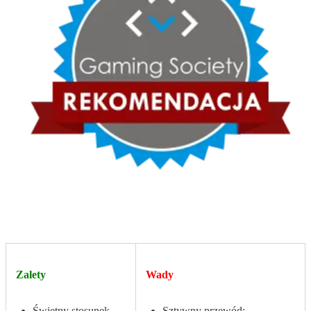
Zalety
Wady
Świetny stosunek
Sztywny przewód;