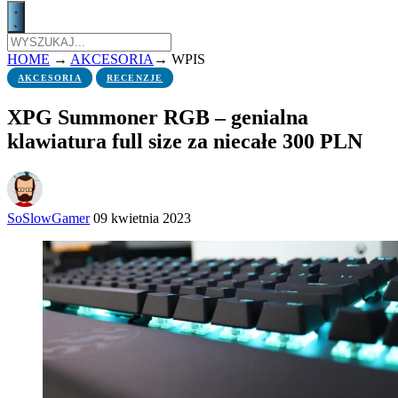
HOME
→
AKCESORIA
→
WPIS
AKCESORIA
RECENZJE
XPG Summoner RGB – genialna
klawiatura full size za niecałe 300 PLN
SoSlowGamer
09 kwietnia 2023