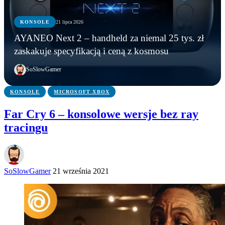
KONSOLE
21 lipca 2026
KONSOLE
KONSOLE
KONSOLE
AYANEO Next 2 – handheld za niemal 25 tys. zł
Marvel’s Wolverine z mikrotransakcjami? Tak
PS6: nowe funkcje, zmiany w kontrolerze i
AYANEO Next 2 – handheld za niemal 25 tys. zł
zaskakuje specyfikacją i ceną z kosmosu
wynika z oceny ESRB
możliwa data premiery
zaskakuje specyfikacją i ceną z kosmosu
SoSlowGamer
KONSOLE
MICROSOFT XBOX
Far Cry 6 – konsolowe wersje bez ray
tracingu
SoSlowGamer
21 września 2021