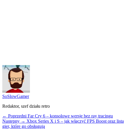
SoSlowGamer
Redaktor, szef działu retro
← Poprzedni
Far Cry 6 – konsolowe wersje bez ray tracingu
Następny →
Xbox Series X i S – jak włączyć FPS Boost oraz lista
gier, które go obsługują