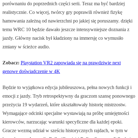
porównaniu do poprzednich części serii. Teraz ma być bardziej
realistycznie. Co więcej, twórcy gry poprawili również fizykę
hamowania zależną od nawierzchni po jakiej się poruszamy. dzięki
temu WRC 10 będzie dawało jeszcze intensywniejsze doznania z
jazdy. Główny nacisk był kładziony na immersję co wymusiło
zmiany w ścieżce audio.
Zobacz:
Playstation VR2 zapowiada się na prawdziwie next
genowe doświadczenie w 4K
Będzie to wyjątkowa edycja jubileuszowa, pełna nowych funkcji i
emocji z jazdy. Tryb retrospektywny da graczom szansę ponownego
przeżycia 19 wydarzeń, które ukształtowały historię mistrzostw.
Wymagające odcinki specjalne wystawiają na próbę umiejętności
kierowców, narzucając warunki specyficzne dla każdej epoki.
Gracze wezmą udział w sześciu historycznych rajdach, w tym w