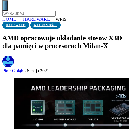
HOME
→
HARDWARE
→
WPIS
HARDWARE
WIADOMOŚCI
AMD opracowuje układanie stosów X3D
dla pamięci w procesorach Milan-X
Piotr Gołąb
26 maja 2021