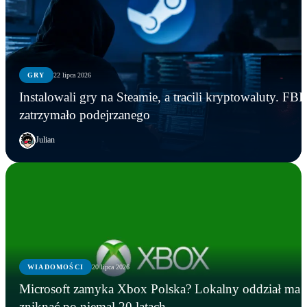
GRY
22 lipca 2026
Instalowali gry na Steamie, a tracili kryptowaluty. FBI
zatrzymało podejrzanego
Julian
WIADOMOŚCI
20 lipca 2026
Microsoft zamyka Xbox Polska? Lokalny oddział ma
zniknąć po niemal 20 latach