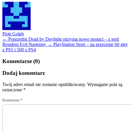
Piotr Gołąb
← Poprzedni
Dead by Daylight otrzyma nowe postaci – z serii
Resident Evil
Następny →
PlayStation Store – na przecenie 60 gier
z PS5 i 500 z PS4
Komentarze (0)
Dodaj komentarz
Twój adres email nie zostanie opublikowany.
Wymagane pola są
oznaczone
*
Komentarz
*