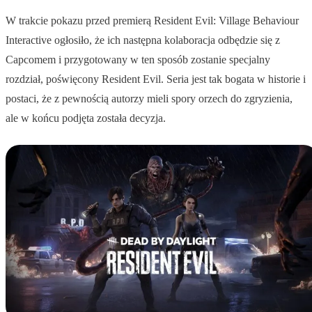
W trakcie pokazu przed premierą Resident Evil: Village Behaviour
Interactive ogłosiło, że ich następna kolaboracja odbędzie się z
Capcomem i przygotowany w ten sposób zostanie specjalny
rozdział, poświęcony Resident Evil. Seria jest tak bogata w historie i
postaci, że z pewnością autorzy mieli spory orzech do zgryzienia,
ale w końcu podjęta została decyzja.