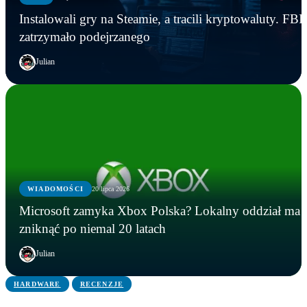
Instalowali gry na Steamie, a tracili kryptowaluty. FBI
zatrzymało podejrzanego
Julian
WIADOMOŚCI
20 lipca 2026
GRY
GRY
WIADOMOŚCI
Microsoft zamyka Xbox Polska? Lokalny oddział ma
Five Nights at Freddy’s na żywo! Freddy
Instalowali gry na Steamie, a tracili kryptowaluty.
Microsoft zamyka Xbox Polska? Lokalny oddział
zniknąć po niemal 20 latach
Fazbear’s Pizza powstanie naprawdę
FBI zatrzymało podejrzanego
ma zniknąć po niemal 20 latach
Julian
HARDWARE
RECENZJE