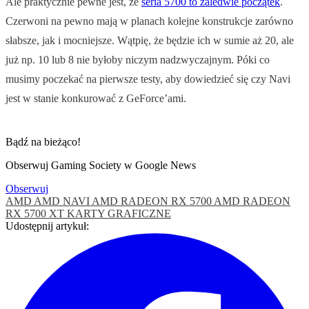
Ale praktycznie pewne jest, że
seria 5700 to zaledwie początek
.
Czerwoni na pewno mają w planach kolejne konstrukcje zarówno
słabsze, jak i mocniejsze. Wątpię, że będzie ich w sumie aż 20, ale
już np. 10 lub 8 nie byłoby niczym nadzwyczajnym. Póki co
musimy poczekać na pierwsze testy, aby dowiedzieć się czy Navi
jest w stanie konkurować z GeForce’ami.
Bądź na bieżąco!
Obserwuj Gaming Society w Google News
Obserwuj
AMD
AMD NAVI
AMD RADEON RX 5700
AMD RADEON
RX 5700 XT
KARTY GRAFICZNE
Udostępnij artykuł: