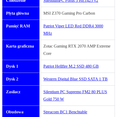
Chłodzenie
SilentiumPC Fortis 3 HE1425 v2
Płyta główna
MSI Z370 Gaming Pro Carbon
Pamięć RAM
Patriot Viper LED Red DDR4 3000
MHz
Karta graficzna
Zotac Gaming RTX 2070 AMP Extreme
Core
Dysk 1
Patriot Hellfire M.2 SSD 480 GB
Dysk 2
Western Digital Blue SSD SATA 1 TB
Zasilacz
Silentium PC Supremo FM2 80 PLUS
Gold 750 W
Obudowa
Streacom BC1 Benchtable