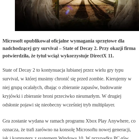
Microsoft opublikował oficjalne wymagania sprzętowe dla
nadchodzącej gry survival – State of Decay 2. Przy okazji firma
potwierdziła, że tytuł wciąż wykorzystuje DirectX 11.
State of Decay 2 to kontynuacja lubianej przez wielu gry typu
survival, w której musimy chronić się przed zombie. Kierujemy w
niej grupą ocalałych, dbając o zbieranie zapasów, budowanie
kryjówki i zbieranie broni przeciwko nieumarłym. W drugiej
odsłonie pojawi się nieobecny wcześniej tryb multiplayer.
Gra zostanie wydana w ramach programu Xbox Play Anywhere, co
oznacza, że trafi zarówno na konsolę Microsoftu nowej generacji,
jak i komputery z systemem Windows 10. W przypadku PC-tów