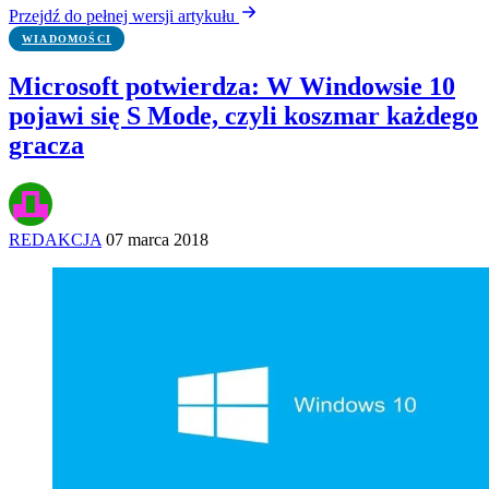
Przejdź do pełnej wersji artykułu
WIADOMOŚCI
Microsoft potwierdza: W Windowsie 10
pojawi się S Mode, czyli koszmar każdego
gracza
REDAKCJA
07 marca 2018